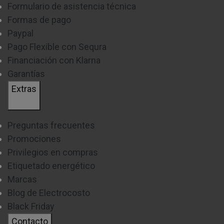
Si has tenido una incidencia con un producto TP-Link
Formulario de asistencia técnica
Formas de pago
debes de contactar con el
SAT
vía online.
Paypal
Pago Flexible con Sequra
Financiación con Klarna
Garantías
Extras
Preguntas frecuentes
Promociones
Privilegios en compras
Etiquetado energético
Marcas
Blog de Electrocosto
Black Friday
Contacto