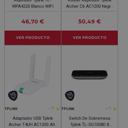
WPA4220 Blanco WIFI
Archer C6 AC1200 Negro
2.4/5Ghz
46
€
50
€
,70
,49
VER PRODUCTO
VER PRODUCTO
-
(0)
-
(0)
TPLINK
TPLINK
Adaptador USB Tplink
Switch De Sobremesa
Archer T4UH AC1200 Alta
Tplink TL-SG1008D 8