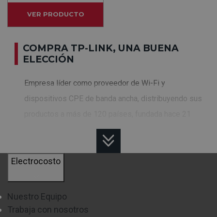
VER PRODUCTO
COMPRA TP-LINK, UNA BUENA
ELECCIÓN
Empresa líder como proveedor de Wi-Fi y
dispositivos CPE de banda ancha, distribuyendo sus
productos a más de 120 países, fundada hace 21
años y que va creciendo año tras año y
actualizándose a lo que el mercado demanda hoy
Electrocosto
día.
¿QUÉ NOS OFRECE TP LINK?
Nuestro Equipo
Trabaja con nosotros
Nos trae una amplísima gama de productos a lo que