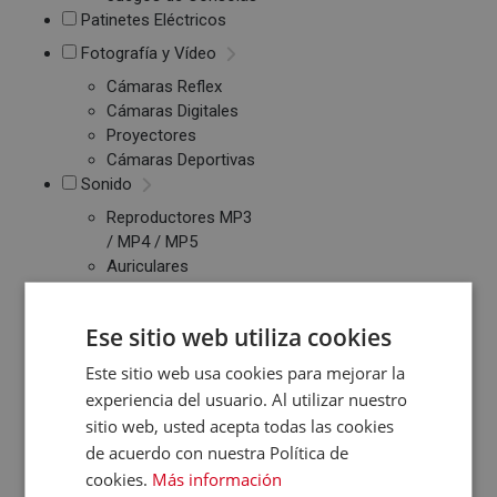
Patinetes Eléctricos
Fotografía y Vídeo
Cámaras Reflex
Cámaras Digitales
Proyectores
Cámaras Deportivas
Sonido
Reproductores MP3
/ MP4 / MP5
Auriculares
Altavoces
Radios CD / FM
Ese sitio web utiliza cookies
Despertadores
Barras de Sonido
Este sitio web usa cookies para mejorar la
Altavoces
experiencia del usuario. Al utilizar nuestro
Inalambricos
sitio web, usted acepta todas las cookies
Equipos de Música
de acuerdo con nuestra Política de
cookies.
Más información
Relojes y Pulseras