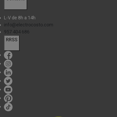
L-V de 8h a 14h
info@electrocosto.com
957 404 686
RRSS