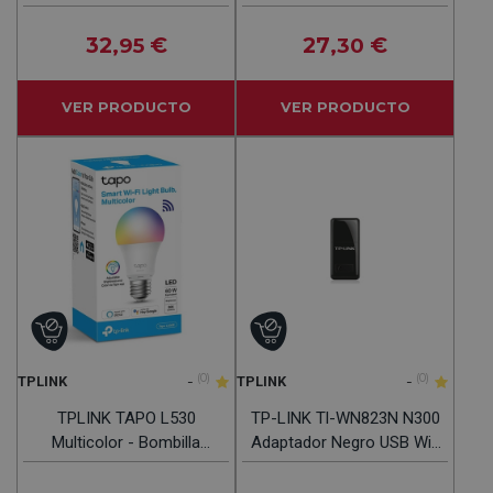
Ganancia Banda Dual
Puertos
32
€
27
€
,95
,30
VER PRODUCTO
VER PRODUCTO
-
(0)
-
(0)
TPLINK
TPLINK
TPLINK TAPO L530
TP-LINK Tl-WN823N N300
Multicolor - Bombilla
Adaptador Negro USB Wifi
Inteligente 806 Lúmenes
WPS