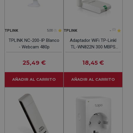
-
(0)
TPLINK
TPLINK
5,00
(1)
TPLINK NC-200-IP Blanco
Adaptador WiFi TP-Linkl
- Webcam 480p
TL-WN822N 300 MBPS
USB 2 Antenas
25
€
18
€
,49
,45
AÑADIR AL CARRITO
AÑADIR AL CARRITO