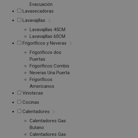
Evacuación
Lavasecadoras
Lavavajillas
Lavavajillas 45CM
Lavavajillas 60CM
Frigoríficos y Neveras
Frigoríficos dos
Puertas
Frigoríficos Combis
Neveras Una Puerta
Frigoríficos
Americanos
Vinotecas
Cocinas
Calentadores
Calentadores Gas
Butano
Calentadores Gas