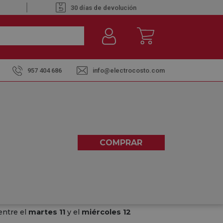
30 días de devolución
957 404 686
info@electrocosto.com
80 INOX - CORTAFIAMBRES
COMPRAR
5,00
(1)
entre el
martes 11
y el
miércoles 12