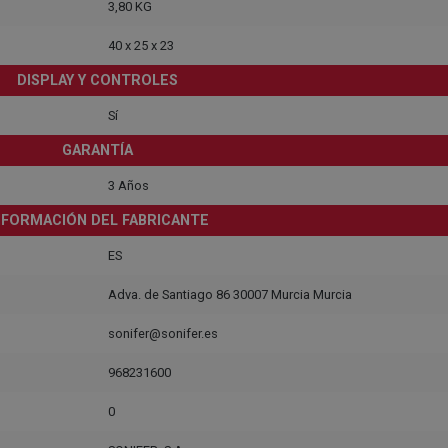
3,80 KG
40 x 25 x 23
DISPLAY Y CONTROLES
Sí
GARANTÍA
3 Años
NFORMACIÓN DEL FABRICANTE
ES
Adva. de Santiago 86 30007 Murcia Murcia
sonifer@sonifer.es
968231600
0