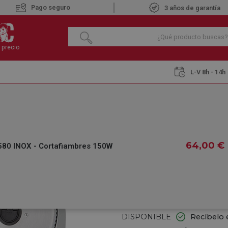
Pago seguro
3 años de garantía
 precio
L-V 8h - 14h
e Cocina
ORBEGOZO MS 4580 INOX - Cortafiambres 150W
ORBEGOZO MS 45
150W
64
,00
€
0 INOX - Cortafiambres 150W
€
64
,00
IVA INCLUIDO
REF.:
556840560
DISPONIBLE
Recíbelo 