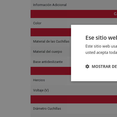
Información Adicional
C
Color
Ese sitio we
Material de las Cuchillas
Este sitio web usa
usted acepta toda
Material del cuerpo
Base antideslizante
MOSTRAR DE
C
Hercios
Voltaje (V)
Diámetro Cuchillas