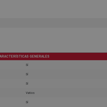
ARACTERÍSTICAS GENERALES
Sí
Sí
Sí
Vatios
Sí