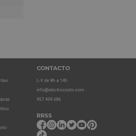
CONTACTO
ntes
L-V de 8h a 14h
info@electrocosto.com
mpras
957 404 686
ético
RRSS
osto