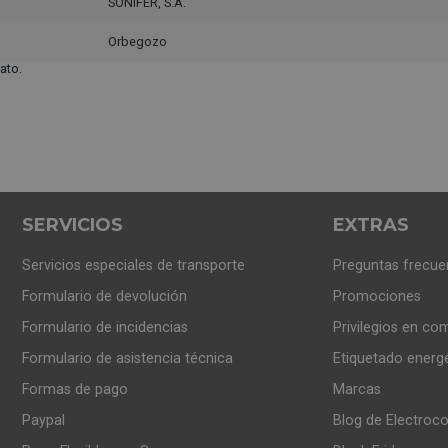
SONIFER, S.A.
Orbegozo
ato.
SERVICIOS
EXTRAS
Servicios especiales de transporte
Preguntas frecue
Formulario de devolución
Promociones
Formulario de incidencias
Privilegios en co
Formulario de asistencia técnica
Etiquetado energ
Formas de pago
Marcas
Paypal
Blog de Electroc