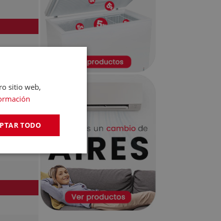
ro sitio web,
ormación
PTAR TODO