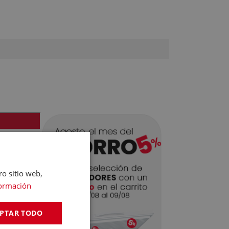
ro sitio web,
ormación
PTAR TODO