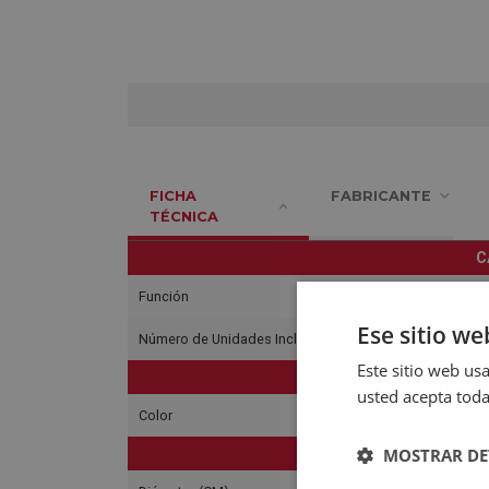
FICHA
FABRICANTE
TÉCNICA
C
Función
Ese sitio we
Número de Unidades Incluídas
Este sitio web usa
C
usted acepta toda
Color
MOSTRAR DE