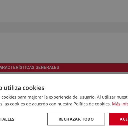
ARACTERÍSTICAS GENERALES
Evitar el retorno de olores
b utiliza cookies
1
 cookies para mejorar la experiencia del usuario. Al utilizar nuest
ARACTERÍSTICAS GENERALES
s las cookies de acuerdo con nuestra Política de cookies.
Más inf
Negro
DIMENSIONES Y PESO
TALLES
RECHAZAR TODO
ACE