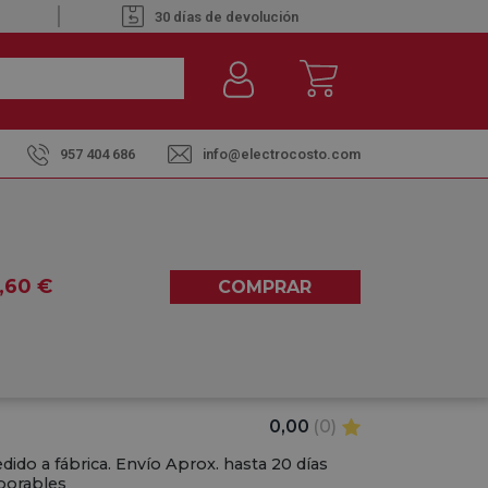
30 días de devolución
957 404 686
info@electrocosto.com
a Antirretorno
CA 120MM 02849002 -
,60
€
COMPRAR
LVULA ANTIRRETORNO
0,00
(0)
dido a fábrica. Envío Aprox. hasta 20 días
borables