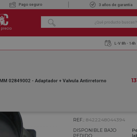
Pago seguro
3 años de garantía
 precio
L-V 8h - 14h
domésticos
NODOR TELESCÓPICA 120MM 02849002 - Adaptador + Valvul
NODOR TELESCÓPI
13
 02849002 - Adaptador + Valvula Antirretorno
ADAPTADOR + VA
€
13
,60
IVA INCLUIDO
REF.:
8422248044394
DISPONIBLE BAJO
Pe
PEDIDO
la