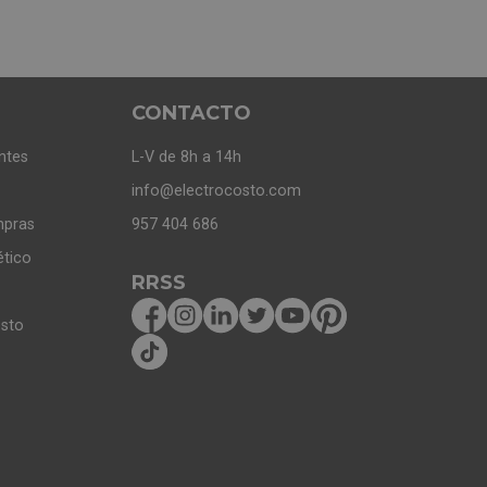
CONTACTO
ntes
L-V de 8h a 14h
info@electrocosto.com
mpras
957 404 686
ético
RRSS
osto