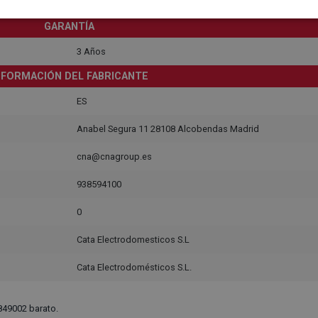
12
GARANTÍA
3 Años
NFORMACIÓN DEL FABRICANTE
ES
Anabel Segura 11 28108 Alcobendas Madrid
cna@cnagroup.es
938594100
0
Cata Electrodomesticos S.L
Cata Electrodomésticos S.L.
49002 barato.