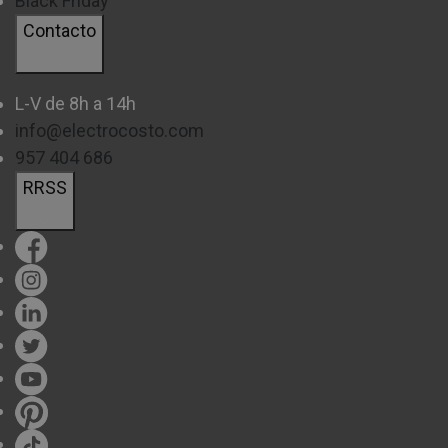
Black Friday
Contacto
L-V de 8h a 14h
info@electrocosto.com
957 404 686
RRSS