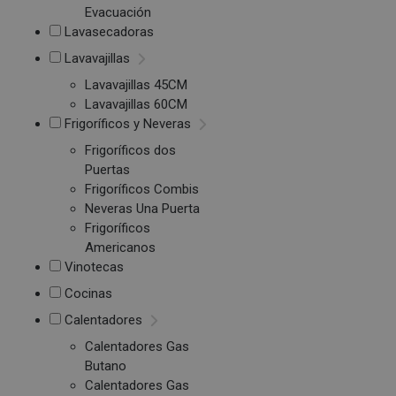
Evacuación
Lavasecadoras
Lavavajillas
Lavavajillas 45CM
Lavavajillas 60CM
Frigoríficos y Neveras
Frigoríficos dos
Puertas
Frigoríficos Combis
Neveras Una Puerta
Frigoríficos
Americanos
Vinotecas
Cocinas
Calentadores
Calentadores Gas
Butano
Calentadores Gas