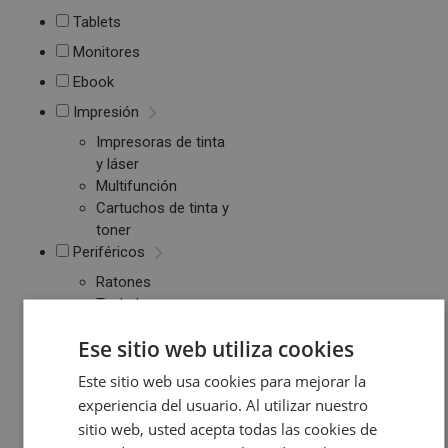
Tablets
Monitores
Ebook
Impresión
Impresoras de tinta
y láser
Multifunción
Cartuchos de tinta y
toner
Periféricos
Ratones
Teclados
WebCams y
Ese sitio web utiliza cookies
Micrófonos
Almacenamiento
Este sitio web usa cookies para mejorar la
Pendrive y Tarjetas
experiencia del usuario. Al utilizar nuestro
de Memoria
sitio web, usted acepta todas las cookies de
Discos duros