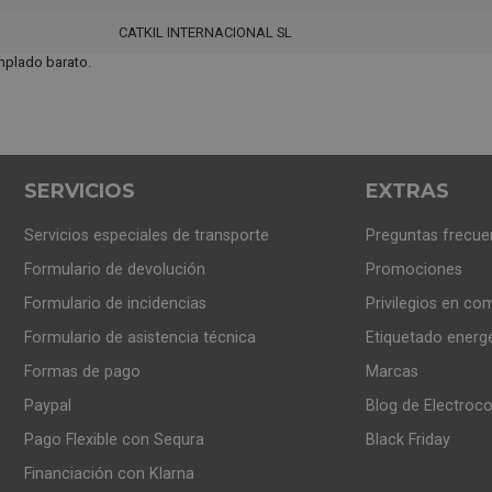
CATKIL INTERNACIONAL SL
mplado barato.
SERVICIOS
EXTRAS
Servicios especiales de transporte
Preguntas frecue
Formulario de devolución
Promociones
Formulario de incidencias
Privilegios en co
Formulario de asistencia técnica
Etiquetado energ
Formas de pago
Marcas
Paypal
Blog de Electroc
Pago Flexible con Sequra
Black Friday
Financiación con Klarna