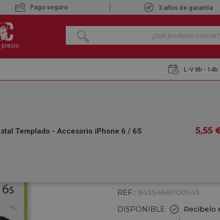
Pago seguro
3 años de garantía
 precio
L-V 8h - 14h
AUSTIN CTK033 Cristal Templado - Accesorio iPhone 6 / 6S
CATKIL AUSTIN C
5
,55
tal Templado - Accesorio iPhone 6 / 6S
ACCESORIO IPHONE
€
5
,55
IVA INCLUIDO
REF.:
8435468000545
DISPONIBLE
Recíbelo 