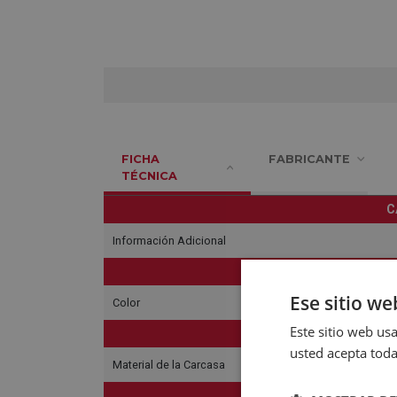
FICHA
FABRICANTE
TÉCNICA
C
Información Adicional
C
Ese sitio we
Color
Este sitio web usa
usted acepta toda
Material de la Carcasa