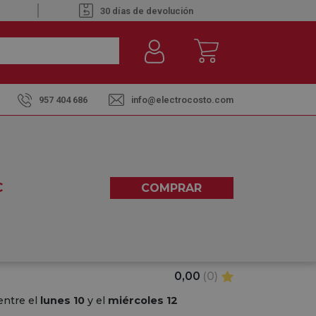
30 días de devolución
957 404 686
info@electrocosto.com
TK033 CRISTAL TEMPLADO -
€
COMPRAR
 6 / 6S
0,00
(0)
entre el
lunes 10
y el
miércoles 12