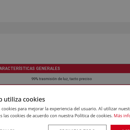
ARACTERÍSTICAS GENERALES
99% trasmisión de luz, tacto preciso
ARACTERÍSTICAS GENERALES
b utiliza cookies
Transparente
 cookies para mejorar la experiencia del usuario. Al utilizar nuest
CONSTRUCCIÓN
s las cookies de acuerdo con nuestra Política de cookies.
Más inf
Cristal Templado
FUNCIONES