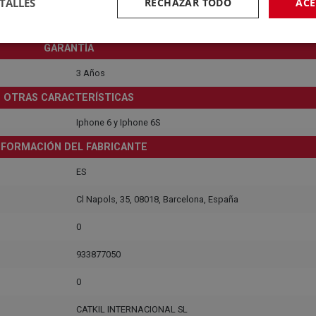
TALLES
RECHAZAR TODO
ACE
Contra agua, contra roturas, grosor 0.22mm
GARANTÍA
3 Años
OTRAS CARACTERÍSTICAS
Iphone 6 y Iphone 6S
NFORMACIÓN DEL FABRICANTE
ES
Cl Napols, 35, 08018, Barcelona, España
0
933877050
0
CATKIL INTERNACIONAL SL