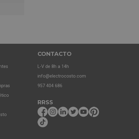
CONTACTO
ntes
L-V de 8h a 14h
info@electrocosto.com
mpras
957 404 686
ético
RRSS
osto