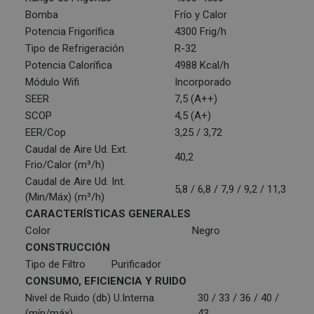
Bomba
Frío y Calor
Potencia Frigorífica
4300 Frig/h
Tipo de Refrigeración
R-32
Potencia Calorífica
4988 Kcal/h
Módulo Wifi
Incorporado
SEER
7,5 (A++)
SCOP
4,5 (A+)
EER/Cop
3,25 / 3,72
Caudal de Aire Ud. Ext.
40,2
Frio/Calor (m³/h)
Caudal de Aire Ud. Int.
5,8 / 6,8 / 7,9 / 9,2 / 11,3
(Min/Máx) (m³/h)
CARACTERÍSTICAS GENERALES
Color
Negro
CONSTRUCCIÓN
Tipo de Filtro
Purificador
CONSUMO, EFICIENCIA Y RUIDO
Nivel de Ruido (db) U.Interna
30 / 33 / 36 / 40 /
(mín/máx)
43