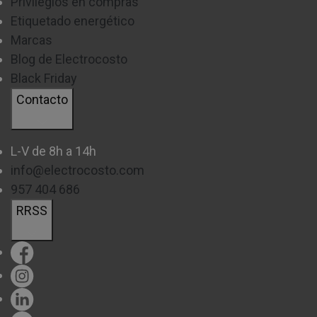
Privilegios en compras
Etiquetado energético
Marcas
Blog de Electrocosto
Black Friday
Contacto
L-V de 8h a 14h
info@electrocosto.com
957 404 686
RRSS