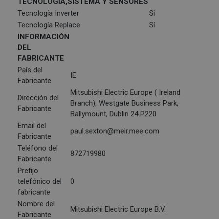
TECNOLOGÍA,SISTEMA Y SENSORES
Tecnología Inverter
Si
Tecnología Replace
Sí
INFORMACIÓN
DEL
FABRICANTE
País del
IE
Fabricante
Mitsubishi Electric Europe ( Ireland
Dirección del
Branch), Westgate Business Park,
Fabricante
Ballymount, Dublin 24 P220
Email del
paul.sexton@meir.mee.com
Fabricante
Teléfono del
872719980
Fabricante
Prefijo
telefónico del
0
fabricante
Nombre del
Mitsubishi Electric Europe B.V.
Fabricante