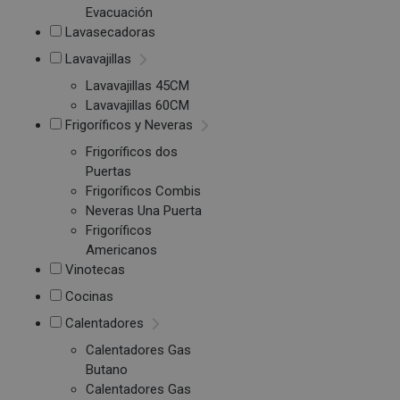
Evacuación
Lavasecadoras
Lavavajillas
Lavavajillas 45CM
Lavavajillas 60CM
Frigoríficos y Neveras
Frigoríficos dos
Puertas
Frigoríficos Combis
Neveras Una Puerta
Frigoríficos
Americanos
Vinotecas
Cocinas
Calentadores
Calentadores Gas
Butano
Calentadores Gas