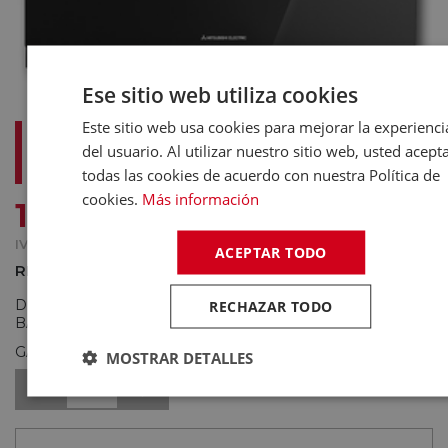
Ese sitio web utiliza cookies
Este sitio web usa cookies para mejorar la experienci
MITSUBISHI MSZ-EF50VGK-B - AIRE
del usuario. Al utilizar nuestro sitio web, usted acept
ACONDICIONADO SPLIT 4300 FRIG 4988
KCAL
todas las cookies de acuerdo con nuestra Política de
cookies.
Más información
€
1.961
,65
IVA INCLUIDO
ACEPTAR TODO
REF.:
010450328
0,00
(0)
DISPONIBLE
Pedido a fábrica. Envío Aprox. hasta
RECHAZAR TODO
BAJO PEDIDO
20 días laborables
GASTOS DE ENVÍO:
Gratis
MOSTRAR DETALLES
1