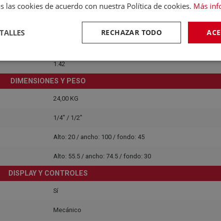
s las cookies de acuerdo con nuestra Política de cookies.
Más inf
Con generador de iones
ONSUMO, EFICIENCIA Y RUIDO
TALLES
RECHAZAR TODO
ACE
1.51
1.42
DIMENSIONES Y PESO
24,00 KG
1/4" / 1/2"
Alto: 20 / ancho: 100 / fondo: 45
Alto: 55.5 / ancho: 74.5 / fondo: 30
DISPLAY Y CONTROLES
Sí
Mecánico