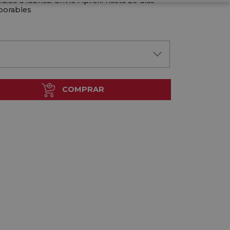
dido a fábrica. Envío Aprox. hasta 20 días
borables
COMPRAR