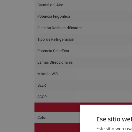
Caudal del Aire
Potencia Frigorífica
Función Deshumidificador
Tipo de Refrigeración
Potencia Calorífica
Lamas DIreccionales
Módulo Wifi
SEER
SCOP
C
Ese sitio we
Color
Este sitio web usa