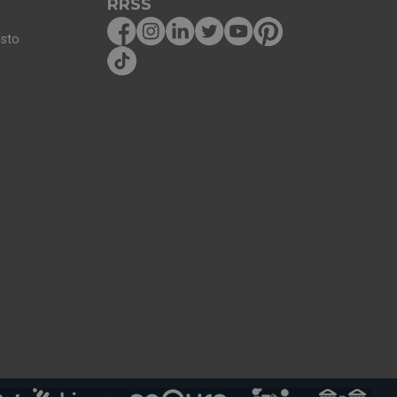
RRSS
osto