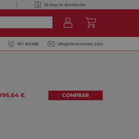
30 días de devolución
957 404 686
info@electrocosto.com
ionado Cassette 4557 Frig/5300 Kcal
CD-18K-DBS - AIRE
ASSETTE 4557 FRIG/5300
996
,64
€
COMPRAR
0,00
(0)