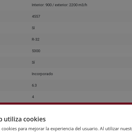
Interior: 900 / exterior: 2200 m3/h
4557
Sí
R-32
5300
Sí
Incorporado
6.3
4
ARACTERÍSTICAS GENERALES
b utiliza cookies
Blanco
CONSTRUCCIÓN
 cookies para mejorar la experiencia del usuario. Al utilizar nuest