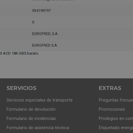
934199797
0
EUROFRED, S.A.
EUROFRED S.A.
II ACD-18K-DBS barato.
SERVICIOS
EXTRAS
Servicios especiales de transporte
Preguntas frecue
Formulario de devolución
Promociones
Formulario de incidencias
Privilegios en co
Formulario de asistencia técnica
Etiquetado energ