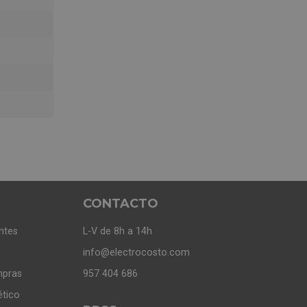
CONTACTO
ntes
L-V de 8h a 14h
info@electrocosto.com
mpras
957 404 686
ético