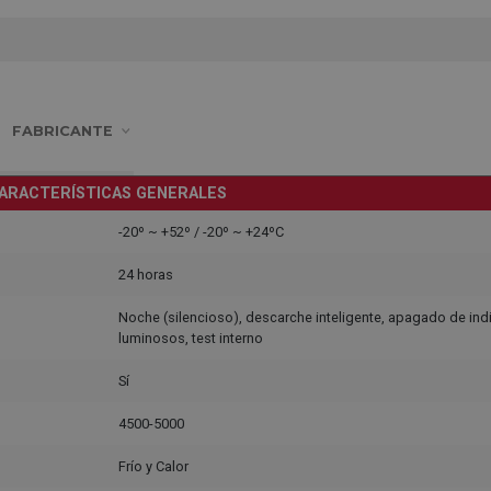
FABRICANTE
ARACTERÍSTICAS GENERALES
-20º ~ +52º / -20º ~ +24ºC
24 horas
Noche (silencioso), descarche inteligente, apagado de in
luminosos, test interno
Sí
4500-5000
Frío y Calor