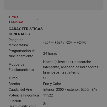
FICHA
TÉCNICA
CARACTERÍSTICAS
GENERALES
Rango de
-20º ~ +52º / -20º ~ +24ºC
temperatura
Programación de
24 horas
funcionamiento
Noche (silencioso), descarche
Modos de
inteligente, apagado de indicadores
Funcionamiento
luminosos, test interno
Turbo
Sí
Bomba
Frío y Calor
Caudal del Aire
Interior: 2300 / exterior: 5200m3/h
Potencia Frigorífica
11522
Función
Sí
Deshumidificador