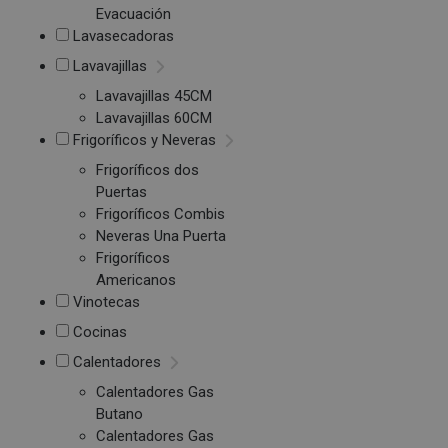
Evacuación
Lavasecadoras
Lavavajillas
Lavavajillas 45CM
Lavavajillas 60CM
Frigoríficos y Neveras
Frigoríficos dos
Puertas
Frigoríficos Combis
Neveras Una Puerta
Frigoríficos
Americanos
Vinotecas
Cocinas
Calentadores
Calentadores Gas
Butano
Calentadores Gas