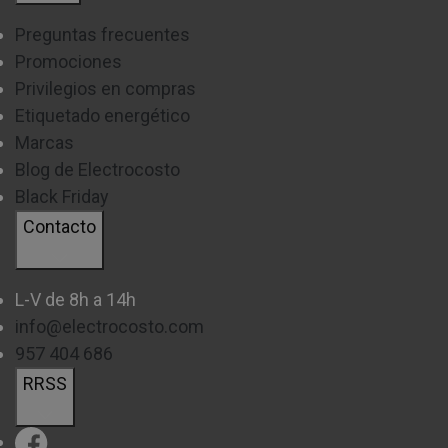
Preguntas frecuentes
Promociones
Privilegios en compras
Etiquetado energético
Marcas
Blog de Electrocosto
Black Friday
Contacto
L-V de 8h a 14h
info@electrocosto.com
957 404 686
RRSS