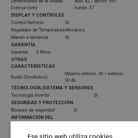
Dimensiones de la Unidad
Alto: 82 / ancho: 94 /
Exterior (cm)
fondo: 37
DISPLAY Y CONTROLES
Control Remoto
Sí
Regulador de Temperatura
Mecánico
Mando a distancia
Sí
GARANTÍA
Garantía
3 Años
OTRAS
CARACTERÍSTICAS
Máximo interior: 43 / exterior:
Ruido (Decibelios)
59 db
TECNOLOGÍA,SISTEMA Y SENSORES
Tecnología Inverter
Sí
SEGURIDAD Y PROTECCIÓN
Bloqueo de seguridad
Sí
INFORMACIÓN DEL
FABRICANTE
País del Fabricante
ES
Ese sitio web utiliza cookies