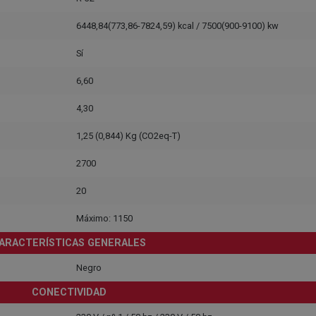
6448,84(773,86-7824,59) kcal / 7500(900-9100) kw
Sí
6,60
4,30
1,25 (0,844) Kg (CO2eq-T)
2700
20
Máximo: 1150
ARACTERÍSTICAS GENERALES
Negro
CONECTIVIDAD