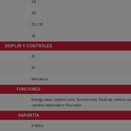
24
20
25 / 30
42
DISPLAY Y CONTROLES
Sí
Sí
Mecánico
FUNCIONES
Energy save, control zone, función test, fresh air, reinicio 
cambio automático frío/calor
GARANTÍA
3 Años