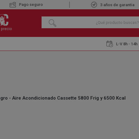
Pago seguro
3 años de garantía
 precio
L-V 8h - 14h
por conductos y cassette
FUJITSU AUY-71-KR Negro - Aire Acondicionad
FUJITSU AUY-71-K
ACONDICIONADO C
KCAL
ro - Aire Acondicionado Cassette 5800 Frig y 6500 Kcal
€
2.510
,65
IVA INCLUIDO
REF.:
288461348