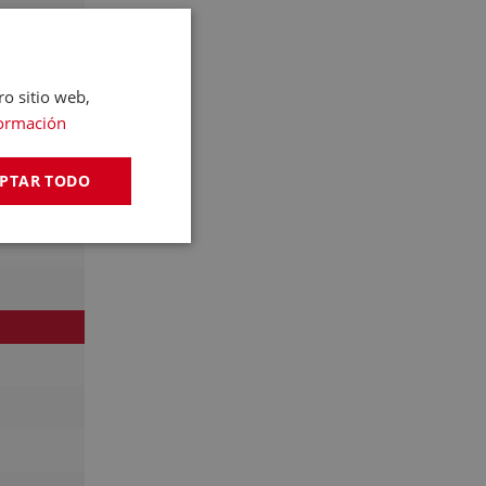
ro sitio web,
ormación
PTAR TODO