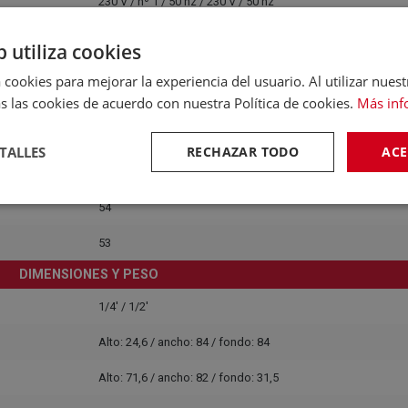
230 V / nº 1 / 50 hz / 230 V / 50 hz
ONSUMO, EFICIENCIA Y RUIDO
b utiliza cookies
1,89 kw
 cookies para mejorar la experiencia del usuario. Al utilizar nuest
1,90 kw
s las cookies de acuerdo con nuestra Política de cookies.
Más inf
13,6 / 13,6 A
TALLES
RECHAZAR TODO
ACE
35 / 33 / 32 / - / 29
54
53
DIMENSIONES Y PESO
1/4' / 1/2'
Alto: 24,6 / ancho: 84 / fondo: 84
Alto: 71,6 / ancho: 82 / fondo: 31,5