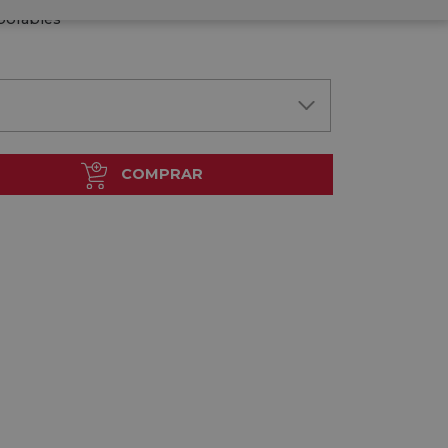
dido a fábrica. Envío Aprox. hasta 20 días
borables
COMPRAR