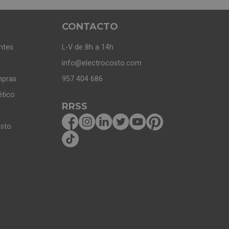
CONTACTO
ntes
L-V de 8h a 14h
info@electrocosto.com
mpras
957 404 686
ético
RRSS
osto