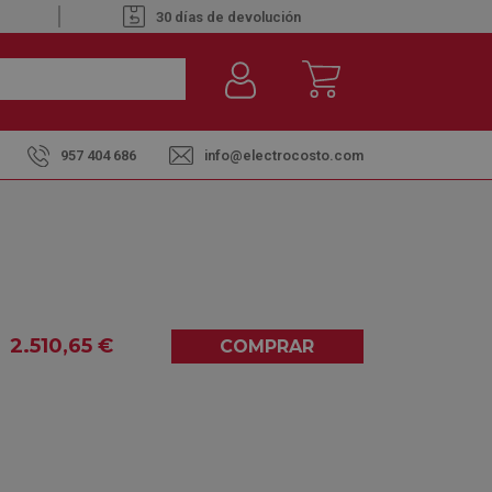
30 días de devolución
957 404 686
info@electrocosto.com
o Cassette 5800 Frig y 6500 Kcal
R NEGRO - AIRE
ASSETTE 5800 FRIG Y 6500
2.510
,65
€
COMPRAR
0,00
(0)