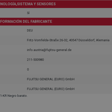
NOLOGÍA,SISTEMA Y SENSORES
Sí
NFORMACIÓN DEL FABRICANTE
DEU
Fritz-Vomfelde-Straße 26-32, 40547 Düsseldorf, Alemania
info.austria@fujitsu-general.de
211-500980
0
FUJITSU GENERAL (EURO) GmbH
FUJITSU GENERAL (EURO) GmbH
1-KR Negro barato.