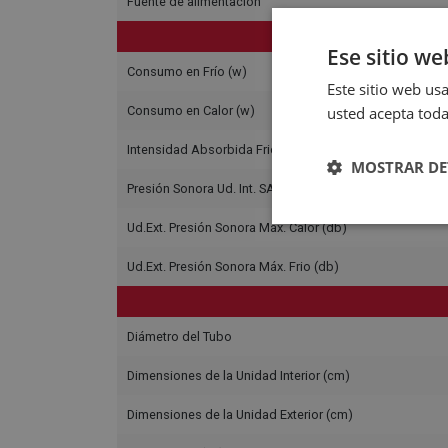
Fuente de alimentación
C
Ese sitio we
Consumo en Frío (w)
Este sitio web usa
Consumo en Calor (w)
usted acepta toda
Intensidad Absorbida Frio/Calor
MOSTRAR DE
Presión Sonora Ud. Int. SA/A/M/B/SB (Db)
Ud.Ext. Presión Sonora Máx. Calor (db)
Ud.Ext. Presión Sonora Máx. Frio (db)
Diámetro del Tubo
Dimensiones de la Unidad Interior (cm)
Dimensiones de la Unidad Exterior (cm)