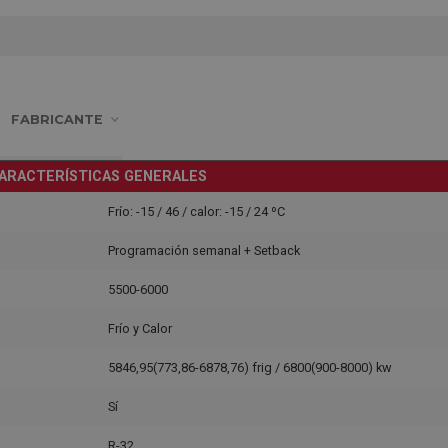
FABRICANTE
ARACTERÍSTICAS GENERALES
Frío: -15 / 46 / calor: -15 / 24 ºC
Programación semanal + Setback
5500-6000
Frío y Calor
5846,95(773,86-6878,76) frig / 6800(900-8000) kw
Sí
R-32