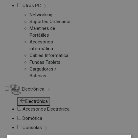
Otros PC
Networking
Soportes Ordenador
Maletines de
Portátiles
Accesorios
informática
Cables Informática
Fundas Tablets
Cargadores /
Baterías
Electrónica
Electrónica
Accesorios Electrónica
Domótica
Consolas
Juegos de Consolas