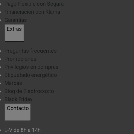
Pago Flexible con Sequra
Financiación con Klarna
Garantías
Extras
Preguntas frecuentes
Promociones
Privilegios en compras
Etiquetado energético
Marcas
Blog de Electrocosto
Black Friday
Contacto
L-V de 8h a 14h