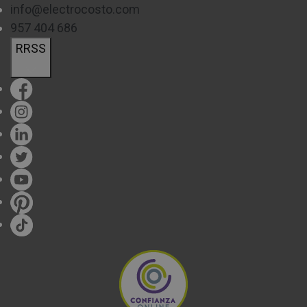
info@electrocosto.com
957 404 686
RRSS