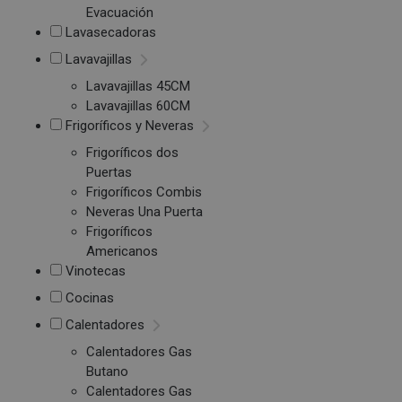
Evacuación
Lavasecadoras
Lavavajillas
Lavavajillas 45CM
Lavavajillas 60CM
Frigoríficos y Neveras
Frigoríficos dos
Puertas
Frigoríficos Combis
Neveras Una Puerta
Frigoríficos
Americanos
Vinotecas
Cocinas
Calentadores
Calentadores Gas
Butano
Calentadores Gas