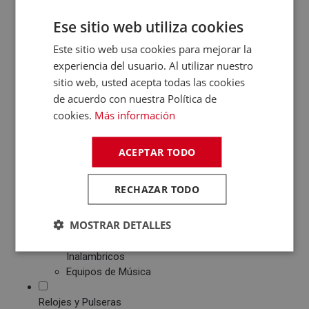
Patinetes Eléctricos
Ese sitio web utiliza cookies
Fotografía y Vídeo
Este sitio web usa cookies para mejorar la
Cámaras Reflex
experiencia del usuario. Al utilizar nuestro
Cámaras Digitales
sitio web, usted acepta todas las cookies
Proyectores
de acuerdo con nuestra Política de
Cámaras Deportivas
cookies.
Más información
Sonido
Reproductores MP3
/ MP4 / MP5
ACEPTAR TODO
Auriculares
Altavoces
RECHAZAR TODO
Radios CD / FM
Despertadores
MOSTRAR DETALLES
Barras de Sonido
Altavoces
Inalambricos
Equipos de Música
Relojes y Pulseras