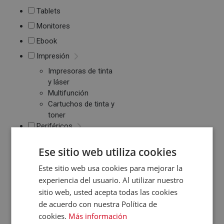
Tablets
Monitores
Ebook
Impresión
Impresoras de tinta
y láser
Multifunción
Cartuchos de tinta y
toner
Periféricos
Ratones
Ese sitio web utiliza cookies
Teclados
WebCams y
Este sitio web usa cookies para mejorar la
Micrófonos
experiencia del usuario. Al utilizar nuestro
Almacenamiento
sitio web, usted acepta todas las cookies
Pendrive y Tarjetas
de acuerdo con nuestra Política de
de Memoria
cookies.
Más información
Discos duros