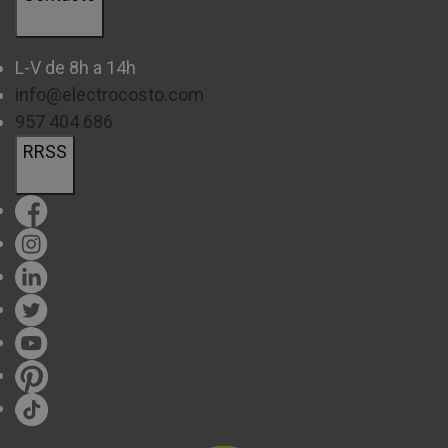
L-V de 8h a 14h
info@electrocosto.com
957 404 686
RRSS