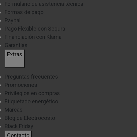
Formulario de asistencia técnica
Formas de pago
Paypal
Pago Flexible con Sequra
Financiación con Klarna
Garantías
Extras
Preguntas frecuentes
Promociones
Privilegios en compras
Etiquetado energético
Marcas
Blog de Electrocosto
Black Friday
Contacto