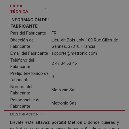
FICHA
TÉCNICA
INFORMACIÓN DEL
FABRICANTE
País del Fabricante
FR
Dirección del
Lieu-dit Bois Joly, 100 Rue Gilles de
Fabricante
Gennes, 37310, Francia
Email del Fabricante
soporte@metronic.com
Teléfono del
2 47 34 63 46
Fabricante
Prefijo telefónico del
0
fabricante
Nombre del
Metronic Sas
Fabricante
Responsable del
Metronic Sas
Fabricante
DESCRIPCIÓN
Llévate este
altavoz portátil Metronic
dónde quieras y
disfruta de un potente audio de hasta 8 vatios gracias a