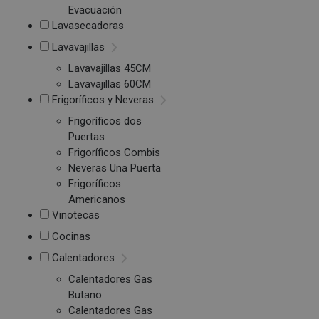
Evacuación
Lavasecadoras
Lavavajillas
Lavavajillas 45CM
Lavavajillas 60CM
Frigoríficos y Neveras
Frigoríficos dos
Puertas
Frigoríficos Combis
Neveras Una Puerta
Frigoríficos
Americanos
Vinotecas
Cocinas
Calentadores
Calentadores Gas
Butano
Calentadores Gas