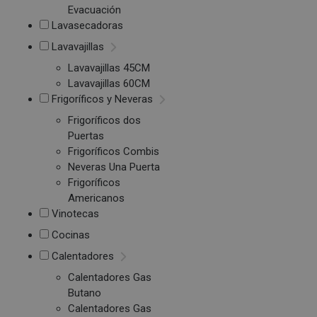
Evacuación
Lavasecadoras
Lavavajillas
Lavavajillas 45CM
Lavavajillas 60CM
Frigoríficos y Neveras
Frigoríficos dos
Puertas
Frigoríficos Combis
Neveras Una Puerta
Frigoríficos
Americanos
Vinotecas
Cocinas
Calentadores
Calentadores Gas
Butano
Calentadores Gas