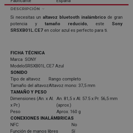
Fabricante
España
DESCRIPCIÓN
Si necesitas un
altavoz bluetooth inalámbrico
de gran
potencia y
tamaño reducido
, este
Sony
SRSXB01L.CE7
en color azul es perfecto para ti.
FICHA TÉCNICA
Marca
SONY
Modelo
SRSXB01L.CE7 Azul
SONIDO
Tipo de altavoz
Rango completo
Tamaño del altavoz
Altavoz mono: 37,5 mm
TAMAÑO Y PESO
Dimensiones (An. x Al.
An. 81,5 x Al. 57.5 x Pr. 56,5 mm
x Pr.)
(aprox.)
Peso
Aprox. 160 g
CONEXIONES INALÁMBRICAS
NFC
No
Función de manos libres
Sí