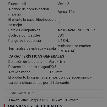
Bluetooth®
Ver. 4.2
Alcance de comunicación
Aprox. 10 m
máximo
El cliente lo sabe, Electrocosto
Sí
es mejor
Perfiles compatibles
A2DP/AVRCP/HFP/HSP
Códecs compatibles
SBC
Rango de frecuencia
2,4 GHz
Miniconector estéreo
Terminales de entrada y salida
(ENTRADA)
CARACTERÍSTICAS GENERALES
Duración de la batería
Aprox. 6 h
Protección contra el agua
IPX5
Altavoz mono
37,5 mm
El producto lo suministraremos con los accesorios y
características dadas por el fabricante.
FABRICANTE
Altavoz Portátil Sony SRSXB01L.CE7 Azul Bluetooth
OPINIONES DE CLIENTES