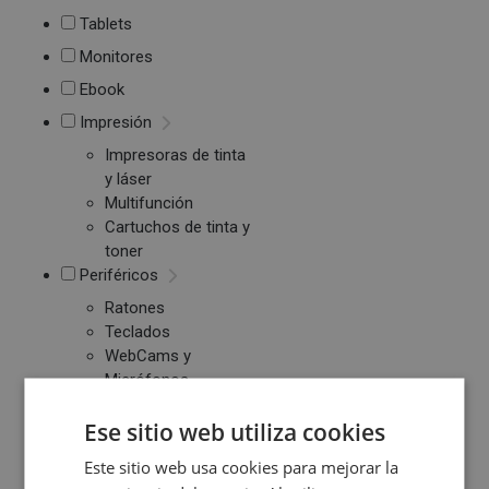
Tablets
Monitores
Ebook
Impresión
Impresoras de tinta
y láser
Multifunción
Cartuchos de tinta y
toner
Periféricos
Ratones
Teclados
WebCams y
Micrófonos
Almacenamiento
Ese sitio web utiliza cookies
Pendrive y Tarjetas
de Memoria
Este sitio web usa cookies para mejorar la
Discos duros