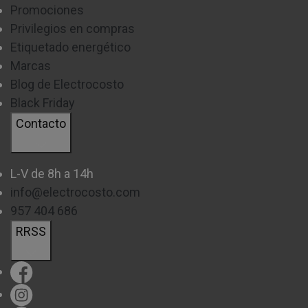
Promociones
Privilegios en compras
Etiquetado energético
Marcas
Blog de Electrocosto
Black Friday
Contacto
L-V de 8h a 14h
info@electrocosto.com
957 404 686
RRSS