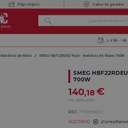
Pago seguro
3 años de garantía
 precio
L-V 8h - 14h
Batidoras de Mano
SMEG HBF22RDEU Rojo - Batidora de Mano 700W
SMEG HBF22RDEU
700W
€
140
,18
IVA INCLUIDO
REF.:
770931823
AGOTADO
¡Consúltanos