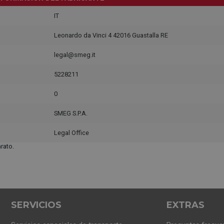
IT
Leonardo da Vinci 4 42016 Guastalla RE
legal@smeg.it
5228211
0
SMEG S.P.A.
Legal Office
rato.
SERVICIOS
EXTRAS