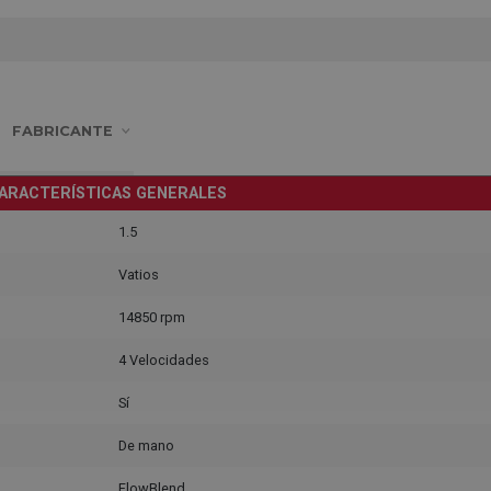
FABRICANTE
ARACTERÍSTICAS GENERALES
1.5
Vatios
14850 rpm
4 Velocidades
Sí
De mano
FlowBlend