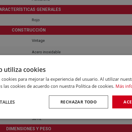
ARACTERÍSTICAS GENERALES
Rojo
CONSTRUCCIÓN
Vintage
Acero inoxidable
50'Style
b utiliza cookies
Plástico
 cookies para mejorar la experiencia del usuario. Al utilizar nuest
s las cookies de acuerdo con nuestra Política de cookies.
Más inf
Acero inoxidable
ONSUMO, EFICIENCIA Y RUIDO
TALLES
RECHAZAR TODO
ACE
230V
50 Hz
DIMENSIONES Y PESO