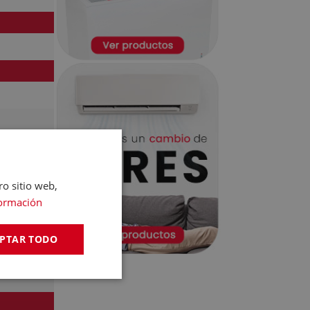
ro sitio web,
ormación
PTAR TODO