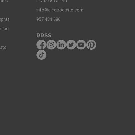
ntes
L-V de 8h a 14h
info@electrocosto.com
mpras
957 404 686
ético
RRSS
osto