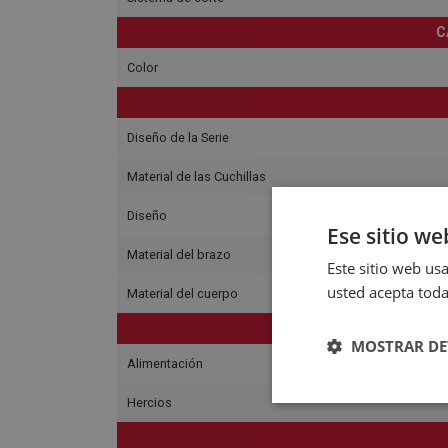
C
Color
Diseño de la Serie
Material de las Cuchillas
Diseño
Ese sitio we
Material del brazo
Este sitio web usa
usted acepta toda
Material del cuerpo
C
MOSTRAR DE
Alimentación
Hercios