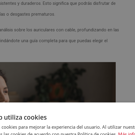
sistentes y duraderos. Esto significa que podrás disfrutar de
rías o desgastes prematuros.
lisis sobre los auriculares con cable, profundizando en las
rindándote una guía completa para que puedas elegir el
b utiliza cookies
 cookies para mejorar la experiencia del usuario. Al utilizar nuest
s las cookies de acuerdo con nuestra Política de cookies.
Más inf