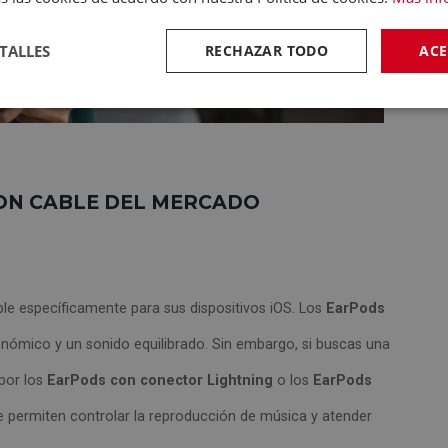
TALLES
RECHAZAR TODO
ACE
ON CABLE DEL MERCADO
ble específicamente para sus dispositivos iOS. Los
EarPods
nómico y un sonido equilibrado. Sin embargo, si buscas una
por los
EarPods con conector Lightning
o los
EarPods
te permiten controlar la reproducción de música y atender