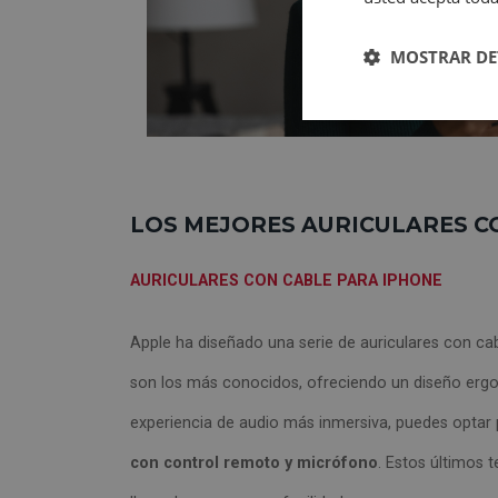
MOSTRAR DE
LOS MEJORES AURICULARES C
AURICULARES CON CABLE PARA IPHONE
Apple ha diseñado una serie de auriculares con ca
son los más conocidos, ofreciendo un diseño ergo
experiencia de audio más inmersiva, puedes optar 
con control remoto y micrófono
. Estos últimos 