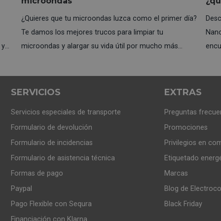
microondas
¿qu
¿Quieres que tu microondas luzca como el primer día?
Desc
Te damos los mejores trucos para limpiar tu
Nano
 y
microondas y alargar su vida útil por mucho más
encu
tiempo.
nece
SERVICIOS
EXTRAS
Servicios especiales de transporte
Preguntas frecue
Formulario de devolución
Promociones
Formulario de incidencias
Privilegios en co
Formulario de asistencia técnica
Etiquetado energ
Formas de pago
Marcas
Paypal
Blog de Electroc
Pago Flexible con Sequra
Black Friday
Financiación con Klarna