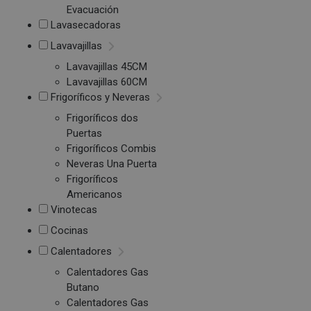
Evacuación
Lavasecadoras
Lavavajillas
Lavavajillas 45CM
Lavavajillas 60CM
Frigoríficos y Neveras
Frigoríficos dos
Puertas
Frigoríficos Combis
Neveras Una Puerta
Frigoríficos
Americanos
Vinotecas
Cocinas
Calentadores
Calentadores Gas
Butano
Calentadores Gas