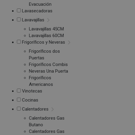
Evacuación
Lavasecadoras
Lavavajillas
Lavavajillas 45CM
Lavavajillas 60CM
Frigoríficos y Neveras
Frigoríficos dos
Puertas
Frigoríficos Combis
Neveras Una Puerta
Frigoríficos
Americanos
Vinotecas
Cocinas
Calentadores
Calentadores Gas
Butano
Calentadores Gas