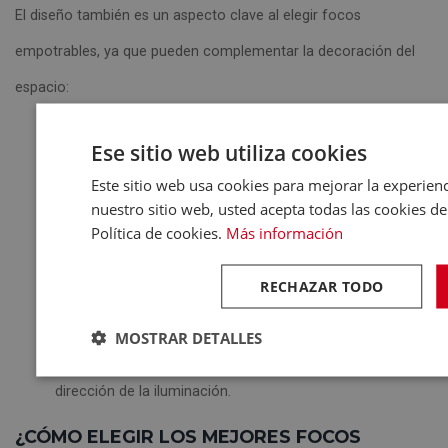
El diseño también es un aspecto clave al elegir focos
empotrables, ya que pueden complementar la decoración del
espacio:
Focos empotrables redondos:
El diseño clásico y más
Ese sitio web utiliza cookies
común, perfecto para cualquier estilo decorativo.
Este sitio web usa cookies para mejorar la experienci
nuestro sitio web, usted acepta todas las cookies d
Focos empotrables cuadrados:
Ofrecen un aspecto
Política de cookies.
Más información
más moderno y minimalista, ideales para ambientes
contemporáneos.
RECHAZAR TODO
Focos empotrables regulables:
Permiten ajustar el
MOSTRAR DETALLES
ángulo de la luz, ofreciendo mayor flexibilidad en la
dirección de la iluminación.
¿CÓMO ELEGIR LOS MEJORES FOCOS