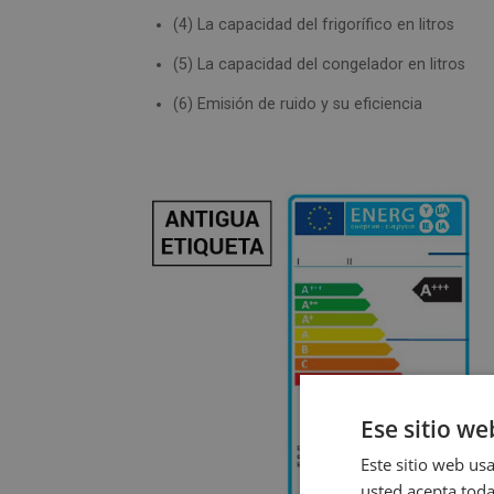
(4) La capacidad del frigorífico en litros
(5) La capacidad del congelador en litros
(6) Emisión de ruido y su eficiencia
Ese sitio we
Este sitio web usa
usted acepta toda