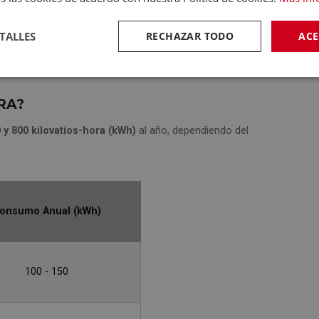
TALLES
RECHAZAR TODO
ACE
RA?
 y 800 kilovatios-hora (kWh)
al año, dependiendo del
onsumo Anual (kWh)
100 - 150