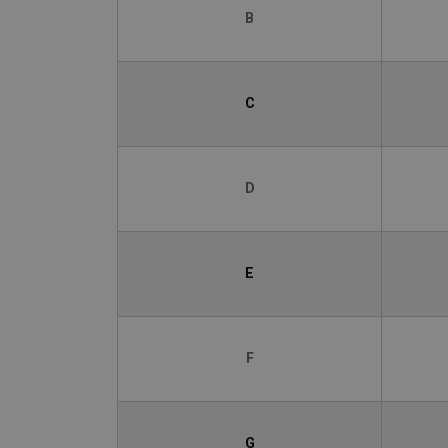
B
C
D
E
F
G