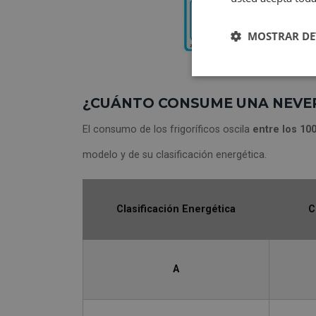
MOSTRAR DE
¿CUÁNTO CONSUME UNA NEVE
El consumo de los frigoríficos oscila
entre los 100
modelo y de su clasificación energética.
Clasificación Energética
C
A