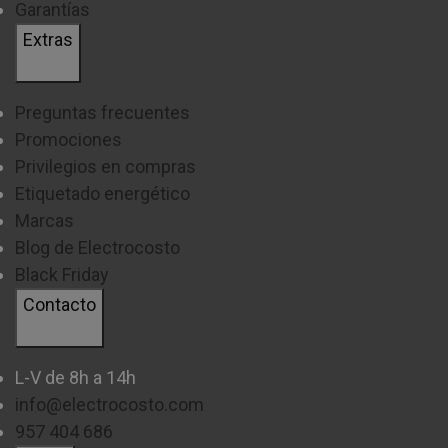
Garantías
Extras
Preguntas frecuentes
Promociones
Privilegios en compras
Etiquetado energético
Marcas
Blog de Electrocosto
Black Friday
Contacto
L-V de 8h a 14h
info@electrocosto.com
957 404 686