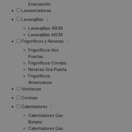
Evacuación
Lavasecadoras
Lavavajillas
Lavavajillas 45CM
Lavavajillas 60CM
Frigoríficos y Neveras
Frigoríficos dos
Puertas
Frigoríficos Combis
Neveras Una Puerta
Frigoríficos
Americanos
Vinotecas
Cocinas
Calentadores
Calentadores Gas
Butano
Calentadores Gas