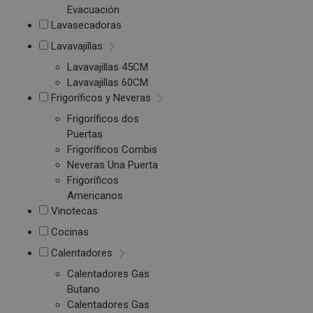
Evacuación
Lavasecadoras
Lavavajillas
Lavavajillas 45CM
Lavavajillas 60CM
Frigoríficos y Neveras
Frigoríficos dos
Puertas
Frigoríficos Combis
Neveras Una Puerta
Frigoríficos
Americanos
Vinotecas
Cocinas
Calentadores
Calentadores Gas
Butano
Calentadores Gas