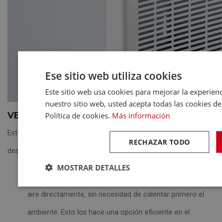
Ese sitio web utiliza cookies
Este sitio web usa cookies para mejorar la experienci
nuestro sitio web, usted acepta todas las cookies d
VENTAJAS DE LOS PANELES CALEFACTORES
Política de cookies.
Más información
Estos modelos ofrecen una serie de ventajas, entre las que
RECHAZAR TODO
destacan:
MOSTRAR DETALLES
Eficiencia energética
: los panel calefactores calientan el
aire directamente, sin necesidad de calentar primero el
ambiente. Esto los hace una opción eficiente en el