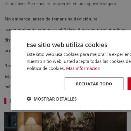
dispositivos Samsung lo convierten en una apuesta segura.
Sin embargo, antes de tomar una decisión, te
recomendamos comparar el Galaxy Ring con otros modelos
disponibles en el mercado y considerar tus necesidades y
Ese sitio web utiliza cookies
presupuesto.
Este sitio web usa cookies para mejorar la experienci
nuestro sitio web, usted acepta todas las cookies d
Recuerda adaptar este contenido a las características
Política de cookies.
Más información
específicas del Samsung Galaxy Ring y a la información
RECHAZAR TODO
más reciente disponible
MOSTRAR DETALLES
POST RELACIONADOS