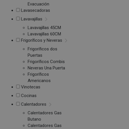
Evacuación
Lavasecadoras
Lavavajillas
Lavavajillas 45CM
Lavavajillas 60CM
Frigoríficos y Neveras
Frigoríficos dos
Puertas
Frigoríficos Combis
Neveras Una Puerta
Frigoríficos
Americanos
Vinotecas
Cocinas
Calentadores
Calentadores Gas
Butano
Calentadores Gas