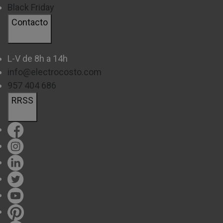
Black Friday
Contacto
L-V de 8h a 14h
info@electrocosto.com
957 404 686
RRSS