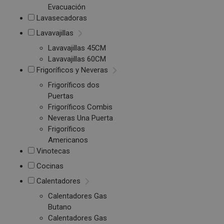
Evacuación
Lavasecadoras
Lavavajillas
Lavavajillas 45CM
Lavavajillas 60CM
Frigoríficos y Neveras
Frigoríficos dos
Puertas
Frigoríficos Combis
Neveras Una Puerta
Frigoríficos
Americanos
Vinotecas
Cocinas
Calentadores
Calentadores Gas
Butano
Calentadores Gas