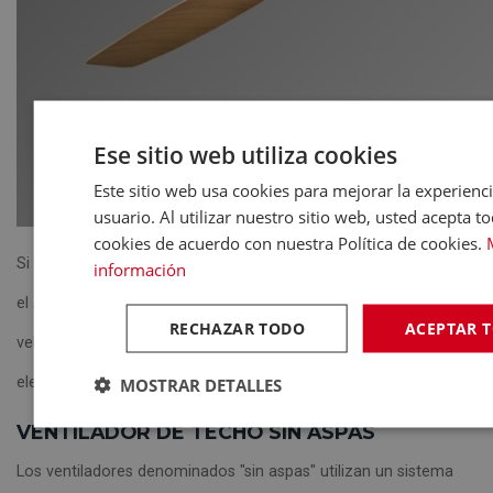
Ese sitio web utiliza cookies
Este sitio web usa cookies para mejorar la experienci
usuario. Al utilizar nuestro sitio web, usted acepta to
cookies de acuerdo con nuestra Política de cookies.
Si se necesita climatizar espacios muy amplios, modelos como
información
el Abrila GRADO Blanco, con 8 aspas, diámetro de 198 cm, seis
RECHAZAR TODO
ACEPTAR 
velocidades y motor DC, proporcionan un caudal de aire muy
elevado manteniendo un consumo contenido.
MOSTRAR DETALLES
VENTILADOR DE TECHO SIN ASPAS
Los ventiladores denominados "sin aspas" utilizan un sistema