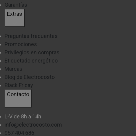
Garantías
Extras
Preguntas frecuentes
Promociones
Privilegios en compras
Etiquetado energético
Marcas
Blog de Electrocosto
Black Friday
Contacto
L-V de 8h a 14h
info@electrocosto.com
957 404 686