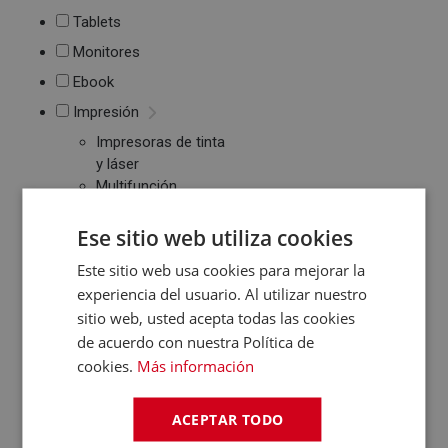
Tablets
Monitores
Ebook
Impresión
Impresoras de tinta
y láser
Multifunción
Cartuchos de tinta y
toner
Ese sitio web utiliza cookies
Periféricos
Este sitio web usa cookies para mejorar la
Ratones
experiencia del usuario. Al utilizar nuestro
Teclados
sitio web, usted acepta todas las cookies
WebCams y
de acuerdo con nuestra Política de
Micrófonos
cookies.
Más información
Almacenamiento
Pendrive y Tarjetas
ACEPTAR TODO
de Memoria
Discos duros