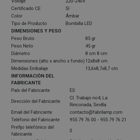
Voltaje
220-240V
Certificado CE
Sí
Color
Ámbar
Tipo de Producto
Bombilla LED
DIMENSIONES Y PESO
Peso Bruto
85 gr
Peso Neto
45 gr
Diámetro
8 cm 8 cm
Dimensiones (alto x ancho x fondo)
12x8x8 cm
Medidas Embalaje
13,6x8,7x8,7 cm
INFORMACIÓN DEL
FABRICANTE
País del Fabricante
ES
Cl. Trabajo no4, La
Dirección del Fabricante
Rinconada, Sevilla
Email del Fabricante
contacto@fabrilamp.com
Teléfono del Fabricante
955 79 76 00 - 955 79 76 21
Prefijo telefónico del
0
fabricante