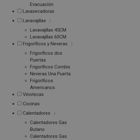
Evacuación
Lavasecadoras
Lavavajillas
Lavavajillas 45CM
Lavavajillas 60CM
Frigoríficos y Neveras
Frigoríficos dos
Puertas
Frigoríficos Combis
Neveras Una Puerta
Frigoríficos
Americanos
Vinotecas
Cocinas
Calentadores
Calentadores Gas
Butano
Calentadores Gas