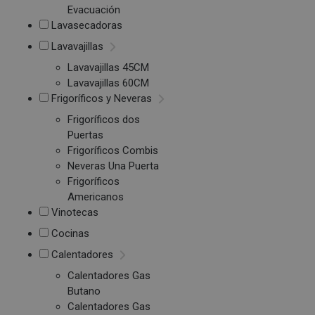
Evacuación
Lavasecadoras
Lavavajillas
Lavavajillas 45CM
Lavavajillas 60CM
Frigoríficos y Neveras
Frigoríficos dos
Puertas
Frigoríficos Combis
Neveras Una Puerta
Frigoríficos
Americanos
Vinotecas
Cocinas
Calentadores
Calentadores Gas
Butano
Calentadores Gas