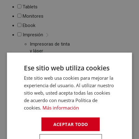
Tablets
Monitores
Ebook
Impresión
Impresoras de tinta
y láser
Multifunción
Cartuchos de tinta y
Ese sitio web utiliza cookies
toner
Este sitio web usa cookies para mejorar la
Periféricos
experiencia del usuario. Al utilizar nuestro
Ratones
sitio web, usted acepta todas las cookies
Teclados
de acuerdo con nuestra Política de
WebCams y
cookies.
Más información
Micrófonos
Almacenamiento
ACEPTAR TODO
Pendrive y Tarjetas
de Memoria
Discos duros