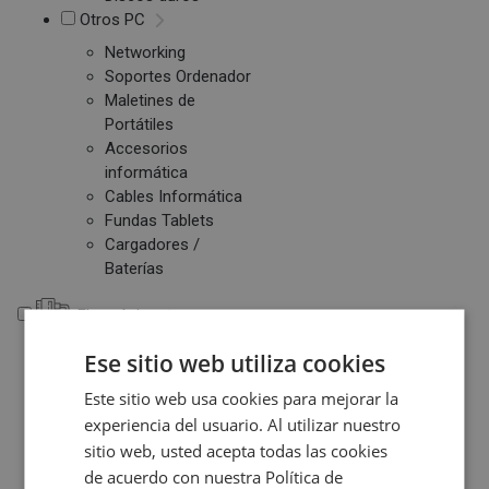
Otros PC
Networking
Soportes Ordenador
Maletines de
Portátiles
Accesorios
informática
Cables Informática
Fundas Tablets
Cargadores /
Baterías
Electrónica
Ese sitio web utiliza cookies
Electrónica
Accesorios Electrónica
Este sitio web usa cookies para mejorar la
Domótica
experiencia del usuario. Al utilizar nuestro
sitio web, usted acepta todas las cookies
Consolas
de acuerdo con nuestra Política de
Juegos de Consolas