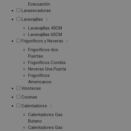
Evacuación
Lavasecadoras
Lavavajillas
Lavavajillas 45CM
Lavavajillas 60CM
Frigoríficos y Neveras
Frigoríficos dos
Puertas
Frigoríficos Combis
Neveras Una Puerta
Frigoríficos
Americanos
Vinotecas
Cocinas
Calentadores
Calentadores Gas
Butano
Calentadores Gas