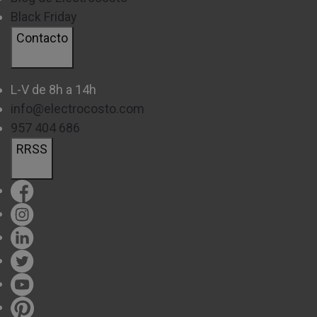
Black Friday
Contacto
L-V de 8h a 14h
info@electrocosto.com
957 404 686
RRSS