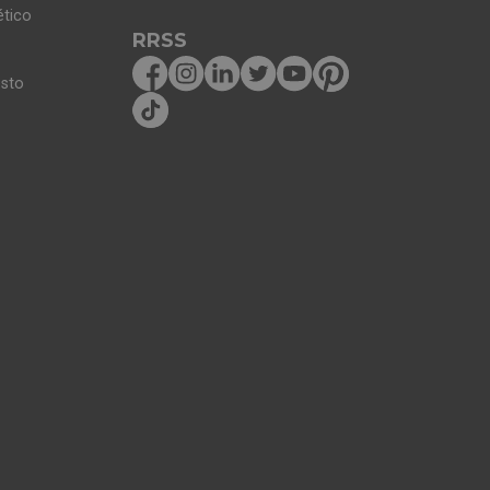
ético
RRSS
osto