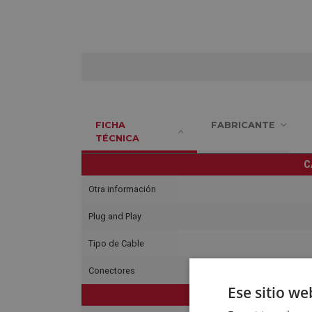
FICHA
FABRICANTE
TÉCNICA
C
Otra información
Plug and Play
Tipo de Cable
Conectores
Ese sitio we
C