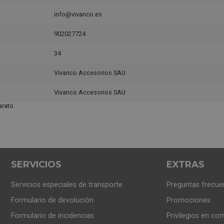
info@vivanco.es
902027724
34
Vivanco Accesorios SAU
Vivanco Accesorios SAU
rato.
SERVICIOS
EXTRAS
Servicios especiales de transporte
Preguntas frecue
Formulario de devolución
Promociones
Formulario de incidencias
Privilegios en co