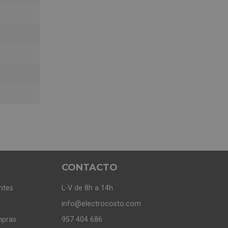
CONTACTO
ntes
L-V de 8h a 14h
info@electrocosto.com
mpras
957 404 686