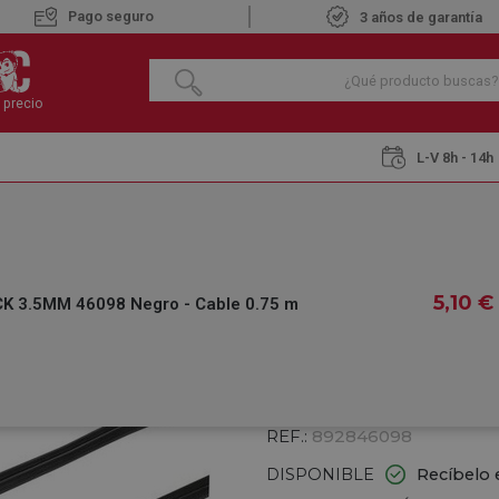
Pago seguro
3 años de garantía
 precio
L-V 8h - 14h
VIVANCO JACK 3.5MM 46098 Negro - Cable 0.75 m
VIVANCO JACK 3.5
5
,10
€
K 3.5MM 46098 Negro - Cable 0.75 m
M
€
5
,10
IVA INCLUIDO
REF.:
892846098
DISPONIBLE
Recíbelo 