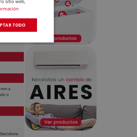
ro sitio web,
ormación
PTAR TODO
5 mm a
ido o
, Barcelona