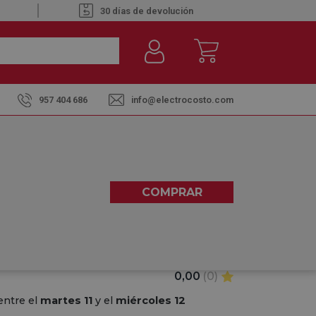
30 días de devolución
957 404 686
info@electrocosto.com
MM 46098 NEGRO - CABLE 0.75
COMPRAR
0,00
(0)
entre el
martes 11
y el
miércoles 12