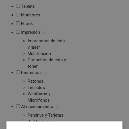
Tablets
Monitores
Ebook
Impresión
Impresoras de tinta
y láser
Multifunción
Cartuchos de tinta y
toner
Periféricos
Ratones
Teclados
WebCams y
Micrófonos
Almacenamiento
Pendrive y Tarjetas
de Memoria
Discos duros