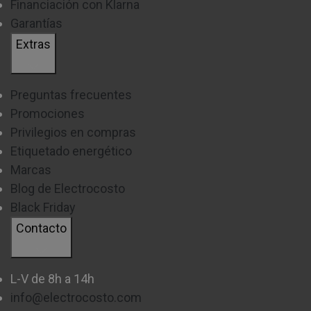
Financiación con Klarna
Garantías
Extras
Preguntas frecuentes
Promociones
Privilegios en compras
Etiquetado energético
Marcas
Blog de Electrocosto
Black Friday
Contacto
L-V de 8h a 14h
info@electrocosto.com