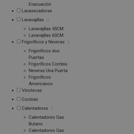
Evacuación
Lavasecadoras
Lavavajillas
Lavavajillas 45CM
Lavavajillas 60CM
Frigoríficos y Neveras
Frigoríficos dos
Puertas
Frigoríficos Combis
Neveras Una Puerta
Frigoríficos
Americanos
Vinotecas
Cocinas
Calentadores
Calentadores Gas
Butano
Calentadores Gas