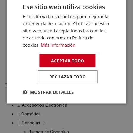
Ese sitio web utiliza cookies
Otros PC
Networking
Este sitio web usa cookies para mejorar la
Soportes Ordenador
experiencia del usuario. Al utilizar nuestro
Maletines de
sitio web, usted acepta todas las cookies
Portátiles
de acuerdo con nuestra Política de
Accesorios
cookies.
Más información
informática
Cables Informática
Fundas Tablets
ACEPTAR TODO
Cargadores /
Baterías
RECHAZAR TODO
Electrónica
MOSTRAR DETALLES
Electrónica
Accesorios Electrónica
Domótica
Consolas
Juegos de Consolas