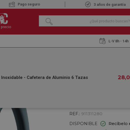
Pago seguro
3 años de garantía
 precio
L-V 8h - 14h
café
Cafeteras de Aluminio
MAGEFESA GÉNOVA Acero Inoxidable - C
MAGEFESA GÉNOV
28
,
oxidable - Cafetera de Aluminio 6 Tazas
CAFETERA DE ALU
€
28
,00
IVA INCLUIDO
REF.:
911311280
DISPONIBLE
Recíbelo 