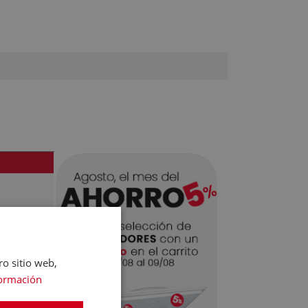
ro sitio web,
ormación