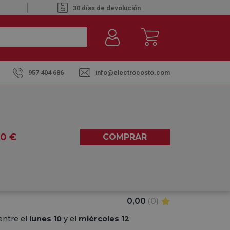
30 días de devolución
957 404 686
info@electrocosto.com
afetera de Aluminio 6 Tazas
A ACERO INOXIDABLE -
00
€
COMPRAR
MINIO 6 TAZAS
0,00
(0)
entre el
lunes 10
y el
miércoles 12