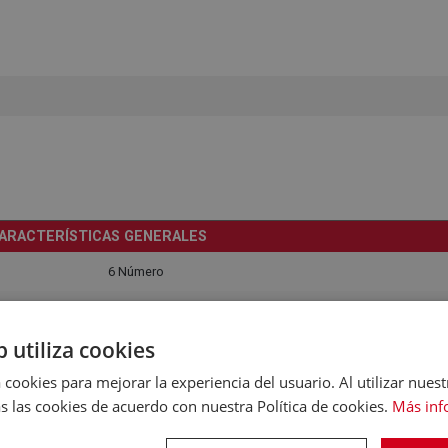
ARACTERÍSTICAS GENERALES
6 Número
De todo tipo de fuegos incluido inducción
b utiliza cookies
Sí
 cookies para mejorar la experiencia del usuario. Al utilizar nuest
ARACTERÍSTICAS GENERALES
s las cookies de acuerdo con nuestra Política de cookies.
Más inf
Acero inoxidable