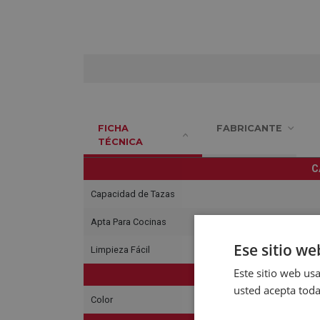
FICHA
FABRICANTE
TÉCNICA
C
Capacidad de Tazas
Apta Para Cocinas
Ese sitio we
Limpieza Fácil
Este sitio web usa
C
usted acepta toda
Color