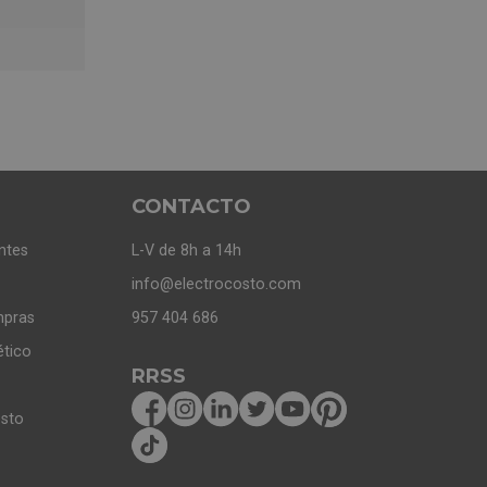
CONTACTO
ntes
L-V de 8h a 14h
info@electrocosto.com
mpras
957 404 686
ético
RRSS
osto