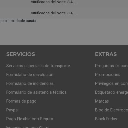
Vitrificados del Norte, S.A.L.
Vitrificados del Norte, S.A.L.
ro Inoxidable barata.
SERVICIOS
EXTRAS
Servicios especiales de transporte
Preguntas frecue
Formulario de devolución
Promociones
Formulario de incidencias
Privilegios en co
Formulario de asistencia técnica
Etiquetado energ
Formas de pago
Marcas
Paypal
Blog de Electroc
Pago Flexible con Sequra
Black Friday
Financiación con Klarna