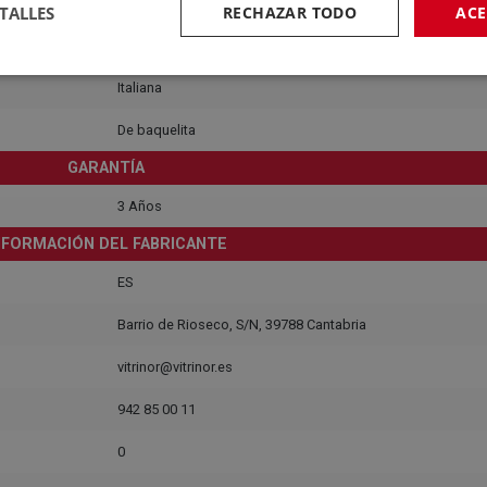
CONSTRUCCIÓN
TALLES
RECHAZAR TODO
ACE
Acero inoxidable
Italiana
De baquelita
GARANTÍA
3 Años
NFORMACIÓN DEL FABRICANTE
ES
Barrio de Rioseco, S/N, 39788 Cantabria
vitrinor@vitrinor.es
942 85 00 11
0