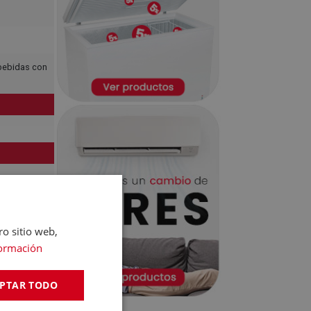
 bebidas con
ro sitio web,
ormación
PTAR TODO