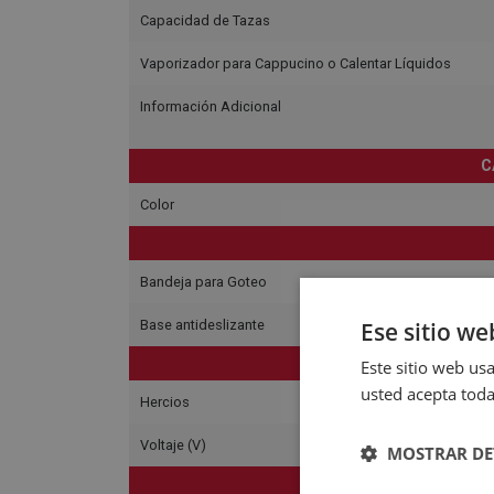
Capacidad de Tazas
Vaporizador para Cappucino o Calentar Líquidos
Información Adicional
C
Color
Bandeja para Goteo
Base antideslizante
Ese sitio we
C
Este sitio web usa
usted acepta toda
Hercios
Voltaje (V)
MOSTRAR DE