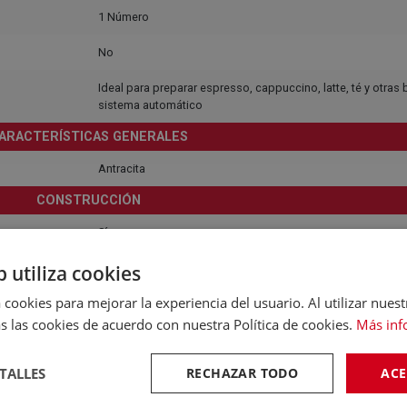
1 Número
No
Ideal para preparar espresso, cappuccino, latte, té y otras
sistema automático
ARACTERÍSTICAS GENERALES
Antracita
CONSTRUCCIÓN
Sí
Sí
b utiliza cookies
ONSUMO, EFICIENCIA Y RUIDO
 cookies para mejorar la experiencia del usuario. Al utilizar nuest
s las cookies de acuerdo con nuestra Política de cookies.
Más inf
50 Hz
230
TALLES
RECHAZAR TODO
ACE
DIMENSIONES Y PESO