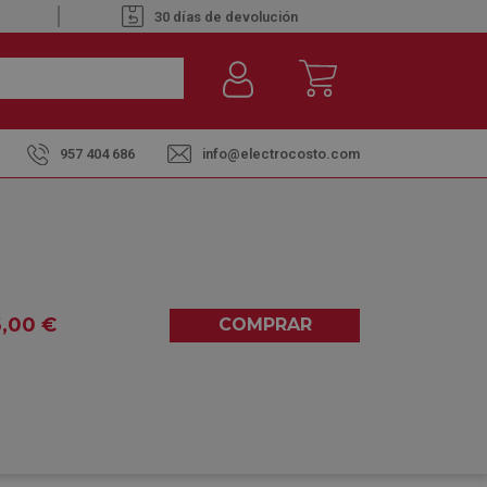
30 días de devolución
957 404 686
info@electrocosto.com
a-Negro - Cafetera de Cápsula 1600W
 2 EDG-335-B ANTRACITA-
A DE CÁPSULA 1600W
6
,00
€
COMPRAR
0,00
(0)
entre el
martes 11
y el
miércoles 12