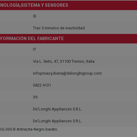
NOLOGÍA,SISTEMA Y SENSORES
Sí
Tras 5 minutos de inactividad
NFORMACIÓN DEL FABRICANTE
IT
Via L. Seitz, 47, 31100 Treviso, Italia
infoprivacy.iberia@delonghigroup.com
0422 4131
39
De'Longhi Appliances S.R.L.
De'Longhi Appliances S.R.L.
G-335-B Antracita-Negro barato.