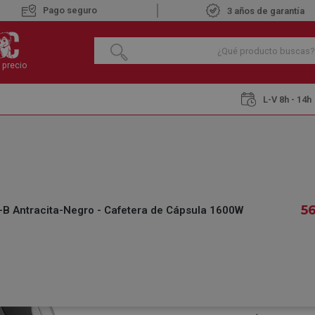
Pago seguro
3 años de garantía
 precio
L-V 8h - 14h
café
Cafeteras de cápsulas
DELONGHI MINIME 2 EDG-335-B Antracit
DELONGHI MINIME
NEGRO - CAFETER
5
 Antracita-Negro - Cafetera de Cápsula 1600W
€
56
,00
IVA INCLUIDO
REF.:
439903623
DISPONIBLE
Recíbelo 