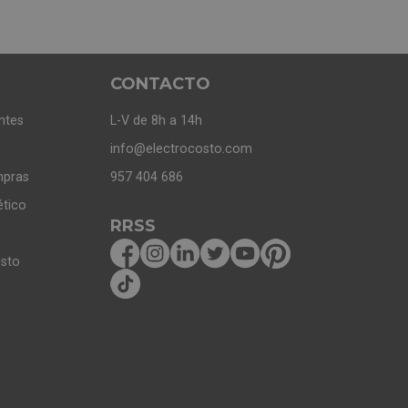
CONTACTO
ntes
L-V de 8h a 14h
info@electrocosto.com
mpras
957 404 686
ético
RRSS
osto