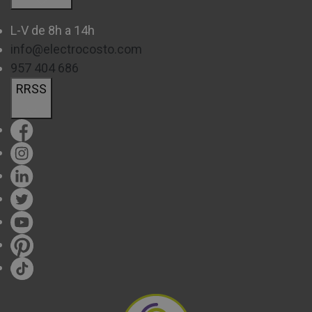
L-V de 8h a 14h
info@electrocosto.com
957 404 686
RRSS