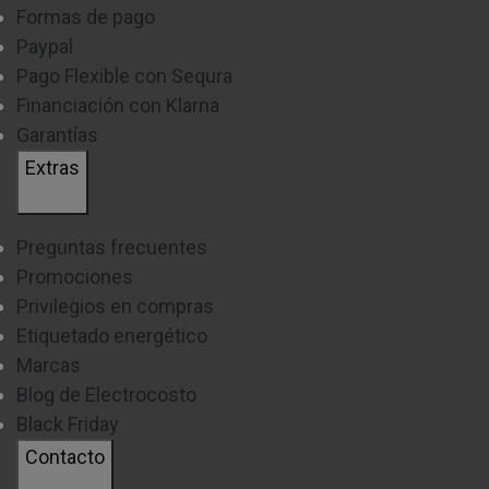
Formas de pago
Paypal
Pago Flexible con Sequra
Financiación con Klarna
Garantías
Extras
Preguntas frecuentes
Promociones
Privilegios en compras
Etiquetado energético
Marcas
Blog de Electrocosto
Black Friday
Contacto