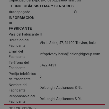
Capacidad del Depósito de Agua
800 Mililitros
TECNOLOGÍA,SISTEMA Y SENSORES
Autoapagado
Sí
INFORMACIÓN
DEL
FABRICANTE
País del Fabricante
IT
Dirección del
Via L. Seitz, 47, 31100 Treviso, Italia
Fabricante
Email del
infoprivacy.iberia@delonghigroup.com
Fabricante
Teléfono del
0422 4131
Fabricante
Prefijo telefónico
0
del fabricante
Nombre del
De'Longhi Appliances S.R.L.
Fabricante
Responsable del
De'Longhi Appliances S.R.L.
Fabricante
DESCRIPCIÓN