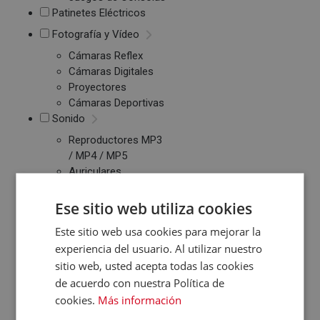
Patinetes Eléctricos
Fotografía y Vídeo
Cámaras Reflex
Cámaras Digitales
Proyectores
Cámaras Deportivas
Sonido
Reproductores MP3
/ MP4 / MP5
Auriculares
Altavoces
Radios CD / FM
Ese sitio web utiliza cookies
Despertadores
Este sitio web usa cookies para mejorar la
Barras de Sonido
experiencia del usuario. Al utilizar nuestro
Altavoces
sitio web, usted acepta todas las cookies
Inalambricos
de acuerdo con nuestra Política de
Equipos de Música
cookies.
Más información
Relojes y Pulseras