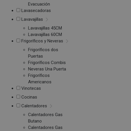
Evacuación
Lavasecadoras
Lavavajillas
Lavavajillas 45CM
Lavavajillas 60CM
Frigoríficos y Neveras
Frigoríficos dos
Puertas
Frigoríficos Combis
Neveras Una Puerta
Frigoríficos
Americanos
Vinotecas
Cocinas
Calentadores
Calentadores Gas
Butano
Calentadores Gas