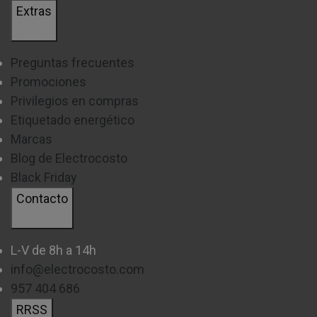
Extras
Preguntas frecuentes
Promociones
Privilegios en compras
Etiquetado energético
Marcas
Blog de Electrocosto
Black Friday
Contacto
L-V de 8h a 14h
info@electrocosto.com
957 404 686
RRSS