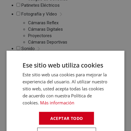
Patinetes Eléctricos
Fotografía y Vídeo
Cámaras Reflex
Cámaras Digitales
Proyectores
Cámaras Deportivas
Sonido
Reproductores MP3
Ese sitio web utiliza cookies
/ MP4 / MP5
Auriculares
Este sitio web usa cookies para mejorar la
Altavoces
experiencia del usuario. Al utilizar nuestro
Radios CD / FM
sitio web, usted acepta todas las cookies
Despertadores
de acuerdo con nuestra Política de
Barras de Sonido
cookies.
Más información
Altavoces
Inalambricos
Equipos de Música
ACEPTAR TODO
Relojes y Pulseras