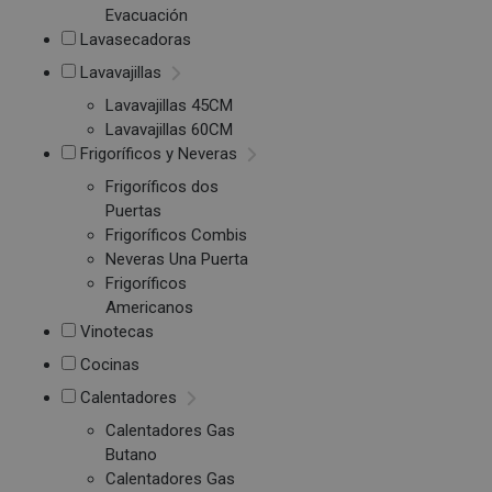
Evacuación
Lavasecadoras
Lavavajillas
Lavavajillas 45CM
Lavavajillas 60CM
Frigoríficos y Neveras
Frigoríficos dos
Puertas
Frigoríficos Combis
Neveras Una Puerta
Frigoríficos
Americanos
Vinotecas
Cocinas
Calentadores
Calentadores Gas
Butano
Calentadores Gas