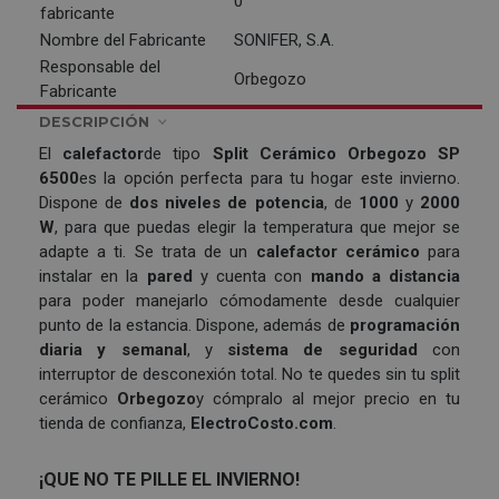
0
fabricante
Nombre del Fabricante
SONIFER, S.A.
Responsable del
Orbegozo
Fabricante
DESCRIPCIÓN
El
calefactor
de tipo
Split Cerámico Orbegozo SP
6500
es la opción perfecta para tu hogar este invierno.
Dispone de
dos niveles de potencia
, de
1000
y
2000
W
, para que puedas elegir la temperatura que mejor se
adapte a ti. Se trata de un
calefactor cerámico
para
instalar en la
pared
y cuenta con
mando a distancia
para poder manejarlo cómodamente desde cualquier
punto de la estancia. Dispone, además de
programación
diaria y semanal
, y
sistema de seguridad
con
interruptor de desconexión total. No te quedes sin tu split
cerámico
Orbegozo
y cómpralo al mejor precio en tu
tienda de confianza,
ElectroCosto.com
.
¡QUE NO TE PILLE EL INVIERNO!