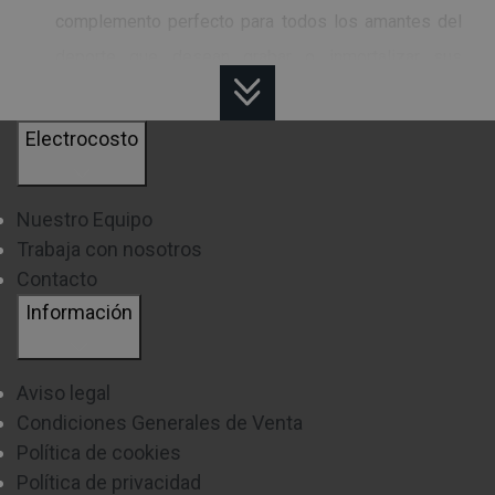
complemento perfecto para todos los amantes del
deporte que desean grabar o inmortalizar sus
experiencias más increíbles.
Electrocosto
Estos ejemplares se caracterizan por tener un
tamaño pequeño y un peso muy ligero, además,
tienen un recubrimiento de gran resistencia que la
Nuestro Equipo
Trabaja con nosotros
mantendrán intacta hasta en las condiciones más
Contacto
extremas como las caídas o la humedad.
Información
Como consejo, si vas usarla bajo agua, deberás
fijarte muy bien en la profundidad que será capaz de
Aviso legal
soportar el dispositivo, sin excederte de los metros
Condiciones Generales de Venta
que indique el fabricante.
Política de cookies
Política de privacidad