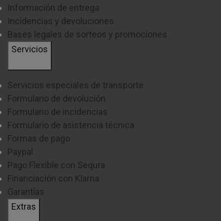
Un aspecto importante que debes tener en cuenta
Información de entrega
son sus diferentes resoluciones que podrás
Incidencias y devoluciones
encontrar, pudiendo elegir ejemplares con diversas
Bases legales de sorteos y promociones
Servicios
calidades como la Full HD, 4K o HD, y con diferentes
megapíxeles, que harán las delicias de los más
aventureros. Además, los modelos más actuales,
Servicios especiales de transporte
han mejorado su batería consiguiendo una mejor
Formulario de devolución
Formulario de incidencias
autonomía y una mayor durabilidad.
Formulario de asistencia técnica
¿CÓMO GRABAR CON CÁMARA DEPORTIVA?
Formas de pago
Paypal
Si estás pensando en comprar una cámara deportiva,
Pago Flexible con Sequra
pero no sabes cómo grabar tus mejores momentos,
Financiación con Klarna
no te preocupes, este tipo de cámara cuentan con
Garantías
Extras
funcionamiento muy intuitivo que te permitirá utilizar