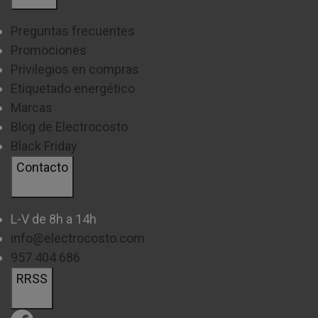
en cualquier momento de manera sencilla.
Preguntas frecuentes
Si quieres saber más, a continuación, te
Promociones
comentamos algunos aspectos que tienes que tener
Privilegios en compras
en cuenta para sacarle el máximo partido a tus fotos
Etiquetado energético
o videos más alucinantes.
Marcas
Blog de Electrocosto
Te recomendamos que tengas en cuenta aspectos
Black Friday
como el fondo, el momento del día y los ángulos a la
Contacto
hora de grabar o fotografiar cada momento, esto te
permitirá obtener unos planos mucho más creativos,
L-V de 8h a 14h
para ello podrás utilizar accesorios como el bastón
info@electrocosto.com
para conseguir alejar la cámara y obtener unos
957 404 686
planos más espectaculares.
RRSS
Otro de los consejos principales es ajustar bien la