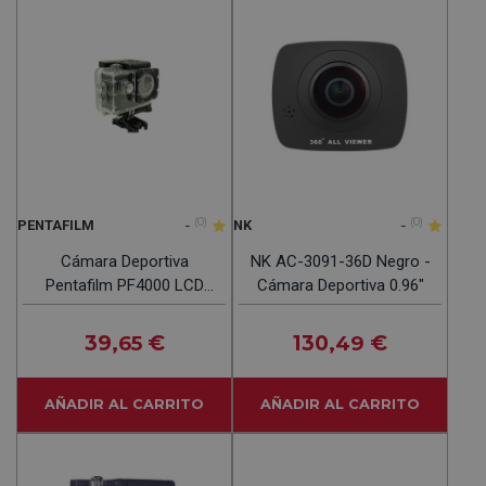
-
(0)
-
(0)
PENTAFILM
NK
Cámara Deportiva
NK AC-3091-36D Negro -
Pentafilm PF4000 LCD
Cámara Deportiva 0.96"
1080P Negro 1.5H
39
€
130
€
,65
,49
AÑADIR AL CARRITO
AÑADIR AL CARRITO