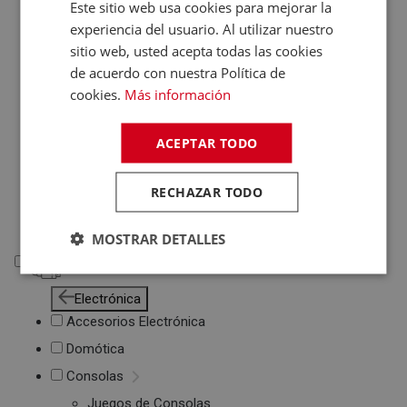
Este sitio web usa cookies para mejorar la
Otros PC
experiencia del usuario. Al utilizar nuestro
Networking
sitio web, usted acepta todas las cookies
Soportes Ordenador
de acuerdo con nuestra Política de
Maletines de
cookies.
Más información
Portátiles
Accesorios
ACEPTAR TODO
informática
Cables Informática
Fundas Tablets
RECHAZAR TODO
Cargadores /
Baterías
MOSTRAR DETALLES
Electrónica
Electrónica
Accesorios Electrónica
Domótica
Consolas
Juegos de Consolas