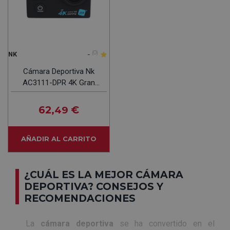
-
(0)
NK
Cámara Deportiva Nk
AC3111-DPR 4K Gran
Angular LCD
62
€
,49
AÑADIR AL CARRITO
¿CUÁL ES LA MEJOR CÁMARA
DEPORTIVA? CONSEJOS Y
RECOMENDACIONES
La
cámara deportiva
se ha convertido en el