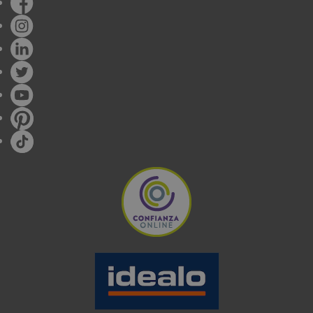
cámara, por lo que antes de empezar con la
actividad, asegúrate de que la sujeción es la
adecuada, evitando problemas como caídas o
perdidas.
Por último, y si vas a estar varios días fuera, te
recomendamos que lleves contigo tarjetas de
memoria para que nunca tengas que dejar de grabar
por falta de espacio en la memoria y llevar siempre
contigo el cargador, evitando quedarte sin batería
durante la grabación.
LOS MEJORES FABRICANTES DE
CÁMARAS DEPORTIVAS
En nuestra tienda online podrás encontrar diferentes