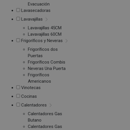
Evacuación
Lavasecadoras
Lavavajillas
Lavavajillas 45CM
Lavavajillas 60CM
Frigoríficos y Neveras
Frigoríficos dos
Puertas
Frigoríficos Combis
Neveras Una Puerta
Frigoríficos
Americanos
Vinotecas
Cocinas
Calentadores
Calentadores Gas
Butano
Calentadores Gas