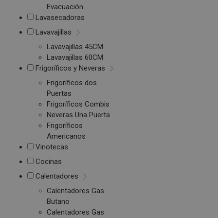
Evacuación
Lavasecadoras
Lavavajillas
Lavavajillas 45CM
Lavavajillas 60CM
Frigoríficos y Neveras
Frigoríficos dos
Puertas
Frigoríficos Combis
Neveras Una Puerta
Frigoríficos
Americanos
Vinotecas
Cocinas
Calentadores
Calentadores Gas
Butano
Calentadores Gas