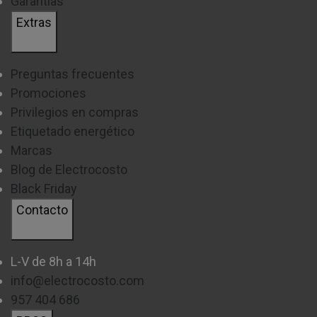
Garantías
Extras
Preguntas frecuentes
Promociones
Privilegios en compras
Etiquetado energético
Marcas
Blog de Electrocosto
Black Friday
Contacto
L-V de 8h a 14h
info@electrocosto.com
957 404 686