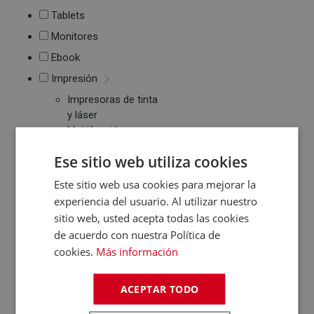
Tablets
Monitores
Ebook
Impresión
Impresoras de tinta
y láser
Multifunción
Cartuchos de tinta y
Ese sitio web utiliza cookies
toner
Periféricos
Este sitio web usa cookies para mejorar la
Ratones
experiencia del usuario. Al utilizar nuestro
Teclados
sitio web, usted acepta todas las cookies
WebCams y
de acuerdo con nuestra Política de
Micrófonos
cookies.
Más información
Almacenamiento
Pendrive y Tarjetas
ACEPTAR TODO
de Memoria
Discos duros