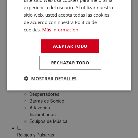
Patinetes Eléctricos
experiencia del usuario. Al utilizar nuestro
sitio web, usted acepta todas las cookies
Fotografía y Vídeo
de acuerdo con nuestra Política de
Cámaras Reflex
cookies.
Más información
Cámaras Digitales
Proyectores
Cámaras Deportivas
ACEPTAR TODO
Sonido
Reproductores MP3
RECHAZAR TODO
/ MP4 / MP5
Auriculares
MOSTRAR DETALLES
Altavoces
Radios CD / FM
Despertadores
Barras de Sonido
Altavoces
Inalambricos
Equipos de Música
Relojes y Pulseras