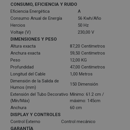
CONSUMO, EFICIENCIA Y RUIDO
Eficiencia Energética
A
Consumo Anual de Energía
56 Kwh/Año
Hercios
50 Hz
Voltaje (V)
230,00 V
DIMENSIONES Y PESO
Altura exacta
87,20 Centímetros
Anchura exacta
59,50 Centímetros
Peso
12,00 KG
Profundidad
47,00 Centímetros
Longitud del Cable
1,00 Metros
Dimensión de la Salida de
150 Dimensión
Humos (mm)
Extensión del Tubo Decorativo
Mínimo: 61.2 cm /
(Mín/Máx)
máximo: 145cm
Anchura
60 cm
DISPLAY Y CONTROLES
Control Externo
Control mecánico
GARANTÍA