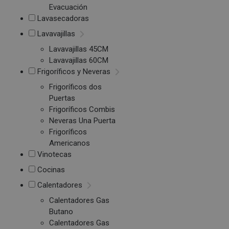
Evacuación
Lavasecadoras
Lavavajillas
Lavavajillas 45CM
Lavavajillas 60CM
Frigoríficos y Neveras
Frigoríficos dos
Puertas
Frigoríficos Combis
Neveras Una Puerta
Frigoríficos
Americanos
Vinotecas
Cocinas
Calentadores
Calentadores Gas
Butano
Calentadores Gas