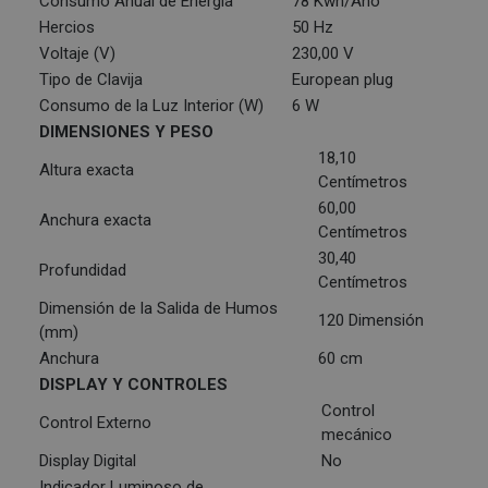
Consumo Anual de Energía
78 Kwh/Año
Hercios
50 Hz
Voltaje (V)
230,00 V
Tipo de Clavija
European plug
Consumo de la Luz Interior (W)
6 W
DIMENSIONES Y PESO
18,10
Altura exacta
Centímetros
60,00
Anchura exacta
Centímetros
30,40
Profundidad
Centímetros
Dimensión de la Salida de Humos
120 Dimensión
(mm)
Anchura
60 cm
DISPLAY Y CONTROLES
Control
Control Externo
mecánico
Display Digital
No
Indicador Luminoso de