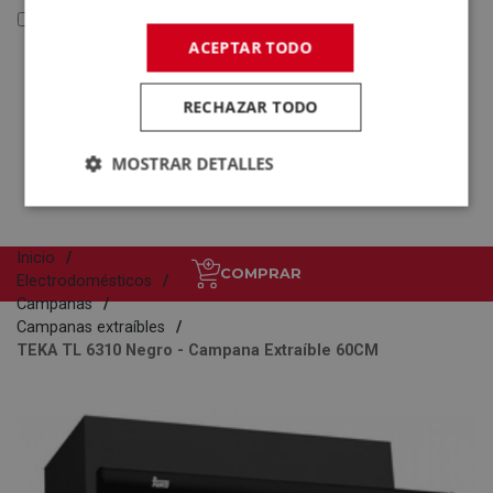
Reacondicionados y Outlet
ACEPTAR TODO
Reacondicionados y
Outlet
RECHAZAR TODO
Electrodomésticos
Tecnología
MOSTRAR DETALLES
Inicio
COMPRAR
Electrodomésticos
Campanas
Campanas extraíbles
TEKA TL 6310 Negro - Campana Extraíble 60CM