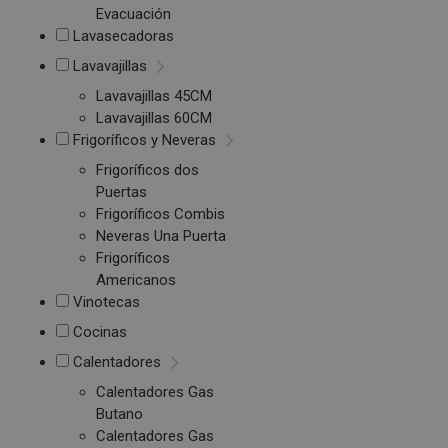
Evacuación
Lavasecadoras
Lavavajillas
Lavavajillas 45CM
Lavavajillas 60CM
Frigoríficos y Neveras
Frigoríficos dos
Puertas
Frigoríficos Combis
Neveras Una Puerta
Frigoríficos
Americanos
Vinotecas
Cocinas
Calentadores
Calentadores Gas
Butano
Calentadores Gas