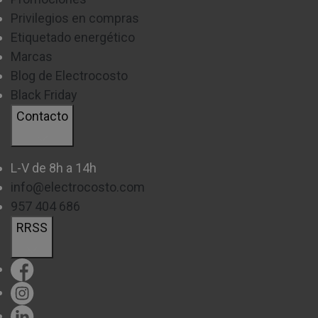
Privilegios en compras
Etiquetado energético
Marcas
Blog de Electrocosto
Black Friday
Contacto
L-V de 8h a 14h
info@electrocosto.com
957 404 686
RRSS