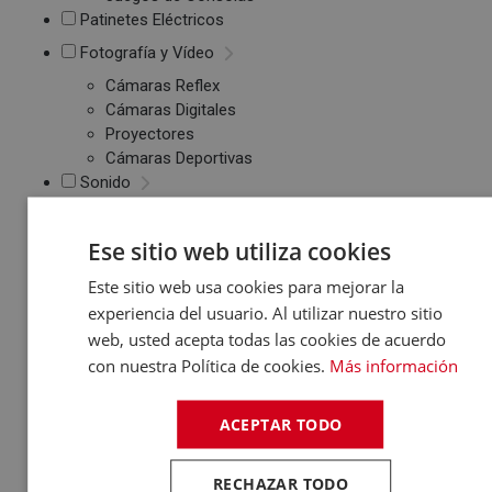
Patinetes Eléctricos
Fotografía y Vídeo
Cámaras Reflex
Cámaras Digitales
Proyectores
Cámaras Deportivas
Sonido
Reproductores MP3
/ MP4 / MP5
Ese sitio web utiliza cookies
Auriculares
Este sitio web usa cookies para mejorar la
Altavoces
experiencia del usuario. Al utilizar nuestro sitio
Radios CD / FM
Despertadores
web, usted acepta todas las cookies de acuerdo
Barras de Sonido
con nuestra Política de cookies.
Más información
Altavoces
Inalambricos
ACEPTAR TODO
Equipos de Música
Relojes y Pulseras
RECHAZAR TODO