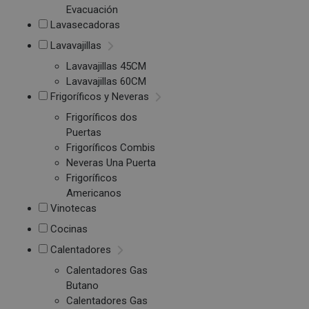
Evacuación
Lavasecadoras
Lavavajillas
Lavavajillas 45CM
Lavavajillas 60CM
Frigoríficos y Neveras
Frigoríficos dos
Puertas
Frigoríficos Combis
Neveras Una Puerta
Frigoríficos
Americanos
Vinotecas
Cocinas
Calentadores
Calentadores Gas
Butano
Calentadores Gas