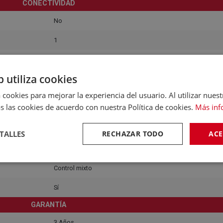
CONECTIVIDAD
No
1
Sí
b utiliza cookies
USB - HDMI, euroconector (TV, aux), salida s/pdif
 cookies para mejorar la experiencia del usuario. Al utilizar nuest
230V
s las cookies de acuerdo con nuestra Política de cookies.
Más inf
DIMENSIONES Y PESO
TALLES
RECHAZAR TODO
ACE
105 x 15 x 35 cm
DISPLAY Y CONTROLES
Control mixto
Sí
GARANTÍA
3 Años