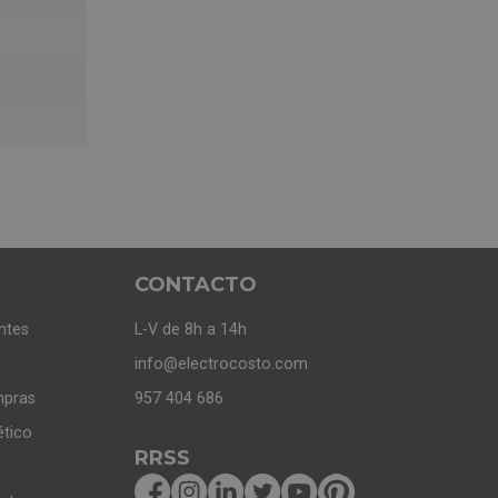
CONTACTO
ntes
L-V de 8h a 14h
info@electrocosto.com
mpras
957 404 686
ético
RRSS