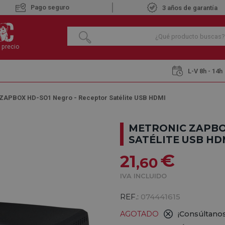
Pago seguro
3 años de garantía
 precio
L-V 8h - 14h
APBOX HD-SO1 Negro - Receptor Satélite USB HDMI
METRONIC ZAPBO
SATÉLITE USB HD
€
21
,60
IVA INCLUIDO
REF.:
074441615
AGOTADO
¡Consúltanos