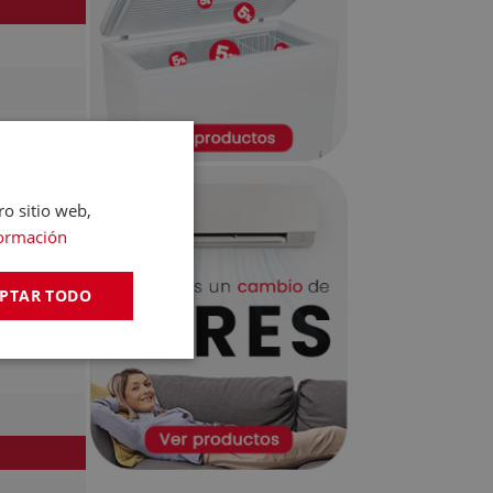
ro sitio web,
ormación
PTAR TODO