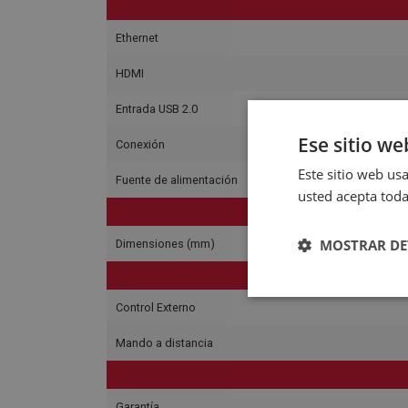
Ethernet
HDMI
Entrada USB 2.0
Ese sitio we
Conexión
Este sitio web usa
Fuente de alimentación
usted acepta toda
MOSTRAR DE
Dimensiones (mm)
Control Externo
Mando a distancia
Garantía