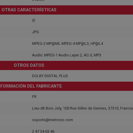
OTRAS CARACTERÍSTICAS
Sí
JPG
MPEG-2 MP@ML MPEG-4 MP@L3, HP@L4
Audio: MPEG-1 Audio Layer 2, AC-3, MP3
OTROS DATOS
DOLBY DIGITAL PLUS
NFORMACIÓN DEL FABRICANTE
FR
Lieu-dit Bois Joly, 100 Rue Gilles de Gennes, 37310, Francia
soporte@metronic.com
2 47 34 63 46