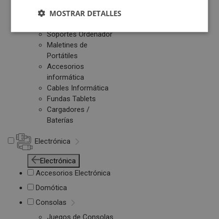
Otros PC
MOSTRAR DETALLES
Networking
Soportes Ordenador
Maletines de
Portátiles
Accesorios
informática
Cables Informática
Fundas Tablets
Cargadores /
Baterías
Electrónica
Electrónica
Accesorios Electrónica
Domótica
Consolas
Juegos de Consolas