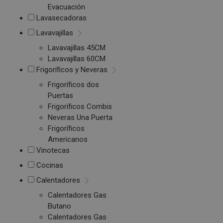
Evacuación
Lavasecadoras
Lavavajillas
Lavavajillas 45CM
Lavavajillas 60CM
Frigoríficos y Neveras
Frigoríficos dos
Puertas
Frigoríficos Combis
Neveras Una Puerta
Frigoríficos
Americanos
Vinotecas
Cocinas
Calentadores
Calentadores Gas
Butano
Calentadores Gas