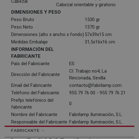
Cabezal
Cabezal orientable y giratorio
DIMENSIONES Y PESO
Peso Bruto
1530 gr
Peso Neto
1370 gr
Dimensiones (alto x ancho x fondo)
57x39x15 cm
Medidas Embalaje
31,5x16x16 cm
INFORMACIÓN DEL
FABRICANTE
País del Fabricante
ES
Cl. Trabajo no4, La
Dirección del Fabricante
Rinconada, Sevilla
Email del Fabricante
contacto@fabrilamp.com
Teléfono del Fabricante
955 79 76 00 - 955 79 76 21
Prefijo telefónico del
0
fabricante
Nombre del Fabricante
Fabrilamp Iluminación, S.L.
Responsable del Fabricante
Fabrilamp Iluminación, S.L.
FABRICANTE