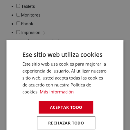
Tablets
Monitores
Ebook
Impresión
Impresoras de tinta
y láser
Ese sitio web utiliza cookies
Multifunción
Cartuchos de tinta y
Este sitio web usa cookies para mejorar la
toner
experiencia del usuario. Al utilizar nuestro
Periféricos
sitio web, usted acepta todas las cookies
Ratones
de acuerdo con nuestra Política de
Teclados
cookies.
Más información
WebCams y
Micrófonos
ACEPTAR TODO
Almacenamiento
Pendrive y Tarjetas
de Memoria
RECHAZAR TODO
Discos duros