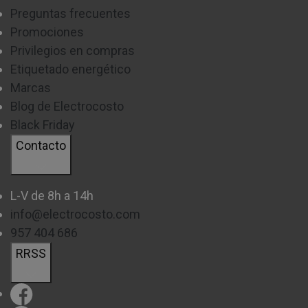
Preguntas frecuentes
Promociones
Privilegios en compras
Etiquetado energético
Marcas
Blog de Electrocosto
Black Friday
Contacto
L-V de 8h a 14h
info@electrocosto.com
957 404 686
RRSS