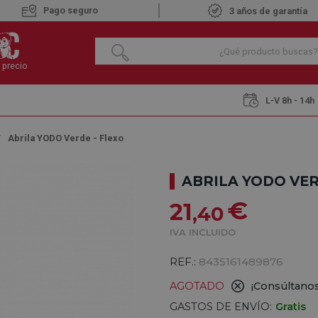
Pago seguro
3 años de garantía
 precio
L-V 8h - 14h
Abrila YODO Verde - Flexo
ABRILA YODO VER
€
21
,40
IVA INCLUIDO
REF.:
8435161489876
AGOTADO
¡Consúltanos
GASTOS DE ENVÍO:
Gratis