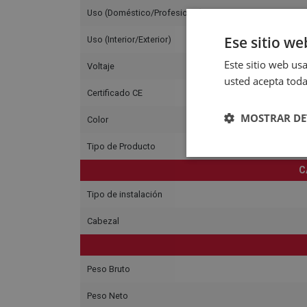
Uso (Doméstico/Profesional)
Ese sitio we
Uso (Interior/Exterior)
Este sitio web usa
Voltaje
usted acepta toda
Certificado CE
MOSTRAR DE
Color
Tipo de Producto
C
Tipo de instalación
Cabezal
Peso Bruto
Peso Neto