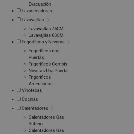
Evacuación
Lavasecadoras
Lavavajillas
Lavavajillas 45CM
Lavavajillas 60CM
Frigoríficos y Neveras
Frigoríficos dos
Puertas
Frigoríficos Combis
Neveras Una Puerta
Frigoríficos
Americanos
Vinotecas
Cocinas
Calentadores
Calentadores Gas
Butano
Calentadores Gas