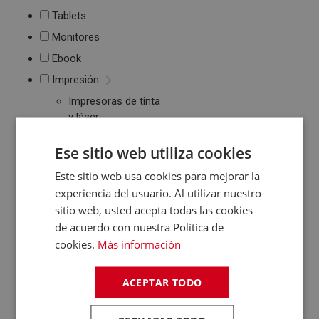
Tablets
Monitores
Ebook
Impresión
Impresoras de tinta
y láser
Multifunción
Cartuchos de tinta y
Ese sitio web utiliza cookies
toner
Este sitio web usa cookies para mejorar la
Periféricos
experiencia del usuario. Al utilizar nuestro
Ratones
sitio web, usted acepta todas las cookies
Teclados
de acuerdo con nuestra Política de
WebCams y
cookies.
Más información
Micrófonos
Almacenamiento
ACEPTAR TODO
Pendrive y Tarjetas
de Memoria
Discos duros