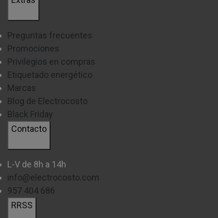
Preguntas frecuentes
Promociones
Privilegios en compras
Etiquetado energético
Marcas
Blog de Electrocosto
Black Friday
Contacto
L-V de 8h a 14h
info@electrocosto.com
957 404 686
RRSS