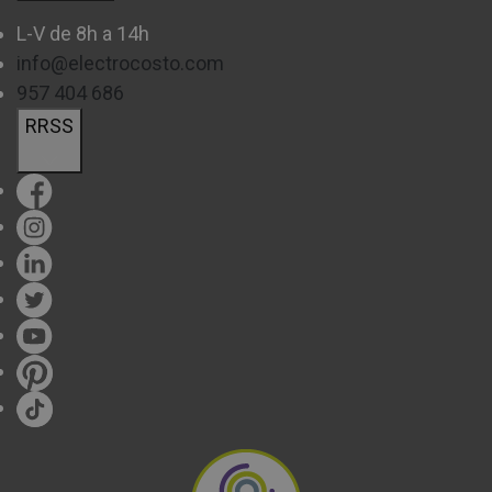
L-V de 8h a 14h
info@electrocosto.com
957 404 686
RRSS