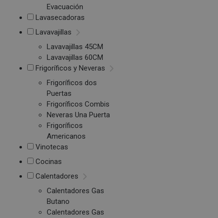
Evacuación
Lavasecadoras
Lavavajillas
Lavavajillas 45CM
Lavavajillas 60CM
Frigoríficos y Neveras
Frigoríficos dos
Puertas
Frigoríficos Combis
Neveras Una Puerta
Frigoríficos
Americanos
Vinotecas
Cocinas
Calentadores
Calentadores Gas
Butano
Calentadores Gas