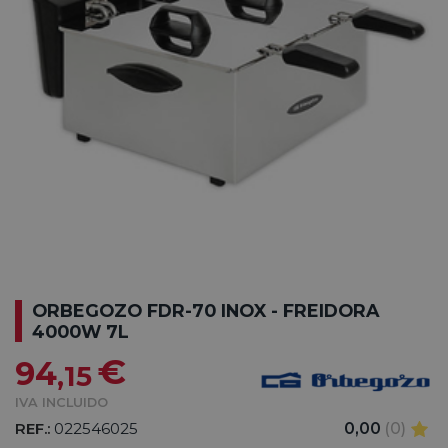
ORBEGOZO FDR-70 INOX - FREIDORA
4000W 7L
€
94
,15
IVA INCLUIDO
REF.:
022546025
0,00
(0)