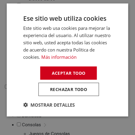
Otros PC
Networking
Ese sitio web utiliza cookies
Soportes Ordenador
Este sitio web usa cookies para mejorar la
Maletines de
Portátiles
experiencia del usuario. Al utilizar nuestro
Accesorios
sitio web, usted acepta todas las cookies
informática
de acuerdo con nuestra Política de
Cables Informática
cookies.
Más información
Fundas Tablets
Cargadores /
ACEPTAR TODO
Baterías
Electrónica
RECHAZAR TODO
Electrónica
MOSTRAR DETALLES
Accesorios Electrónica
Domótica
Consolas
Juegos de Consolas