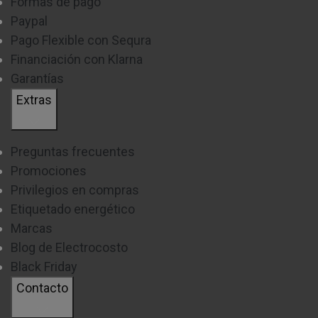
Formas de pago
Paypal
Pago Flexible con Sequra
Financiación con Klarna
Garantías
Extras
Preguntas frecuentes
Promociones
Privilegios en compras
Etiquetado energético
Marcas
Blog de Electrocosto
Black Friday
Contacto