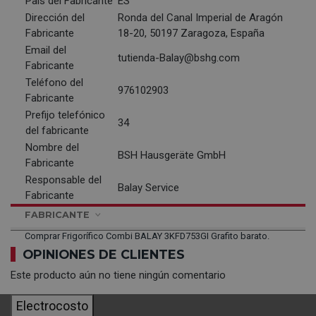
País del Fabricante
ES
Dirección del
Ronda del Canal Imperial de Aragón
Fabricante
18-20, 50197 Zaragoza, España
Email del
tutienda-Balay@bshg.com
Fabricante
Teléfono del
976102903
Fabricante
Prefijo telefónico
34
del fabricante
Nombre del
BSH Hausgeräte GmbH
Fabricante
Responsable del
Balay Service
Fabricante
FABRICANTE
Comprar Frigorífico Combi BALAY 3KFD753GI Grafito barato.
OPINIONES DE CLIENTES
Este producto aún no tiene ningún comentario
Electrocosto