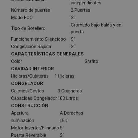
independientes
Número de puertas
2 Puertas
Modo ECO
Sí
Cromado bajo balda y en
Tipo de Botellero
puerta
Funcionamiento Silencioso
Sí
Congelación Rápida
Sí
CARACTERÍSTICAS GENERALES
Color
Grafito
CAVIDAD INTERIOR
Hieleras/Cubiteras
1 Hieleras
CONGELADOR
Cajones/Cestas
3 Cajoneras
Capacidad Congelador
103 Litros
CONSTRUCCIÓN
Apertura
A Derechas
Iluminación
LED
Motor Inverter/Blindado
Sí
Puerta Reversible
Sí