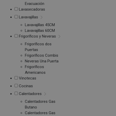
Evacuación
Lavasecadoras
Lavavajillas
Lavavajillas 45CM
Lavavajillas 60CM
Frigoríficos y Neveras
Frigoríficos dos
Puertas
Frigoríficos Combis
Neveras Una Puerta
Frigoríficos
Americanos
Vinotecas
Cocinas
Calentadores
Calentadores Gas
Butano
Calentadores Gas