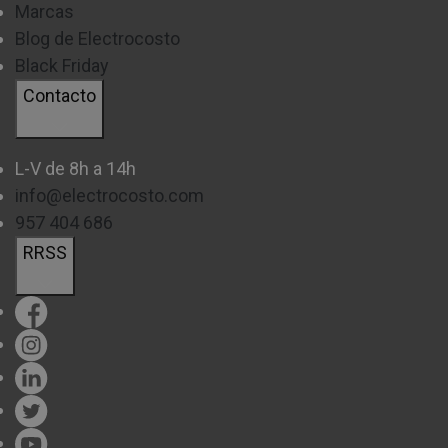
Marcas
Blog de Electrocosto
Black Friday
Contacto
L-V de 8h a 14h
info@electrocosto.com
957 404 686
RRSS