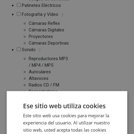
Patinetes Eléctricos
Fotografía y Vídeo
Cámaras Reflex
Cámaras Digitales
Proyectores
Cámaras Deportivas
Sonido
Reproductores MP3
/ MP4 / MP5
Auriculares
Altavoces
Radios CD / FM
Despertadores
Barras de Sonido
Ese sitio web utiliza cookies
Altavoces
Inalambricos
Este sitio web usa cookies para mejorar la
Equipos de Música
experiencia del usuario. Al utilizar nuestro
sitio web, usted acepta todas las cookies
Relojes y Pulseras