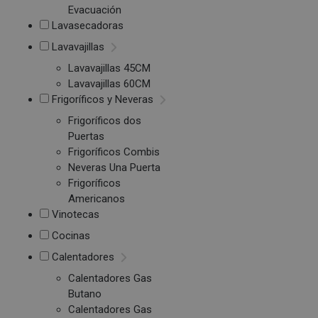
Evacuación
Lavasecadoras
Lavavajillas
Lavavajillas 45CM
Lavavajillas 60CM
Frigoríficos y Neveras
Frigoríficos dos
Puertas
Frigoríficos Combis
Neveras Una Puerta
Frigoríficos
Americanos
Vinotecas
Cocinas
Calentadores
Calentadores Gas
Butano
Calentadores Gas