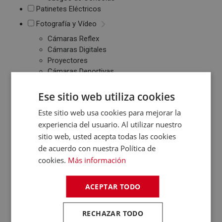
Patinetes Eléctricos
Fotografía y Vídeo
Cámaras Reflex
Cámaras Digitales
Proyectores
Cámaras Deportivas
Sonido
Ese sitio web utiliza cookies
Reproductores MP3
/ MP4 / MP5
Este sitio web usa cookies para mejorar la
Auriculares
experiencia del usuario. Al utilizar nuestro
Altavoces
sitio web, usted acepta todas las cookies
Radios CD / FM
de acuerdo con nuestra Política de
Despertadores
cookies.
Más información
Barras de Sonido
Altavoces
Inalambricos
ACEPTAR TODO
Equipos de Música
RECHAZAR TODO
Relojes y Pulseras