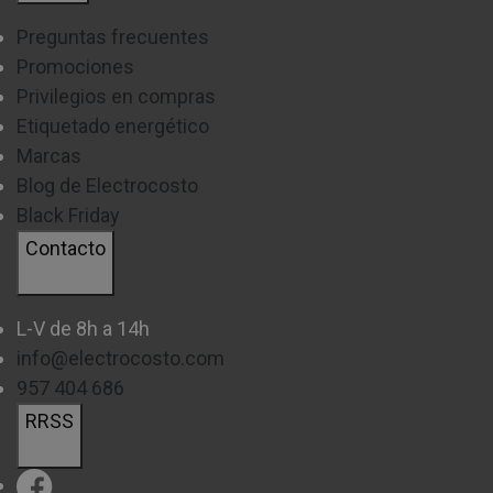
Preguntas frecuentes
Promociones
Privilegios en compras
Etiquetado energético
Marcas
Blog de Electrocosto
Black Friday
Contacto
L-V de 8h a 14h
info@electrocosto.com
957 404 686
RRSS