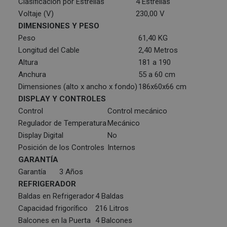
Clasificación por Estrellas
4 Estrellas
Voltaje (V)
230,00 V
DIMENSIONES Y PESO
Peso
61,40 KG
Longitud del Cable
2,40 Metros
Altura
181 a 190
Anchura
55 a 60 cm
Dimensiones (alto x ancho x fondo)
186x60x66 cm
DISPLAY Y CONTROLES
Control
Control mecánico
Regulador de Temperatura
Mecánico
Display Digital
No
Posición de los Controles
Internos
GARANTÍA
Garantía
3 Años
REFRIGERADOR
Baldas en Refrigerador
4 Baldas
Capacidad frigorífico
216 Litros
Balcones en la Puerta
4 Balcones