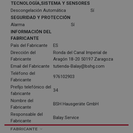
TECNOLOGÍA,SISTEMA Y SENSORES
Descongelación Automática
Sí
SEGURIDAD Y PROTECCIÓN
Alarma
Sí
INFORMACIÓN DEL
FABRICANTE
País del Fabricante
ES
Dirección del
Ronda del Canal Imperial de
Fabricante
Aragón 18-20 50197 Zaragoza
Email del Fabricante
tutienda-Balay@bshg.com
Teléfono del
976102903
Fabricante
Prefijo telefónico del
34
fabricante
Nombre del
BSH Hausgeräte GmbH
Fabricante
Responsable del
Balay Service
Fabricante
FABRICANTE