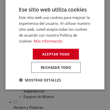
Patinetes Eléctricos
Ese sitio web utiliza cookies
Fotografía y Vídeo
Este sitio web usa cookies para mejorar la
Cámaras Reflex
experiencia del usuario. Al utilizar nuestro
Cámaras Digitales
sitio web, usted acepta todas las cookies
Proyectores
de acuerdo con nuestra Política de
Cámaras Deportivas
cookies.
Más información
Sonido
Reproductores MP3
/ MP4 / MP5
ACEPTAR TODO
Auriculares
Altavoces
RECHAZAR TODO
Radios CD / FM
Despertadores
MOSTRAR DETALLES
Barras de Sonido
Altavoces
Inalambricos
Equipos de Música
Relojes y Pulseras