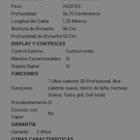
Peso
34,20 KG
Profundidad
56,75 Centímetros
Longitud del Cable
1,20 Metros
Anchura de Encastre
56 Cm
Profundidad de Encastre
55 Cm
DISPLAY Y CONTROLES
Control Externo
Control mixto
Mandos Escamoteables
Sí
Display Digital
Sí
FUNCIONES
7 (Aire caliente 3D Profesional, Aire
Funciones
caliente suave, Horno de leña, Hornear,
Solera, Turbo grill, Grill total)
Precalentamiento
Sí
Cocción con
No
Vapor
GARANTÍA
Garantía
3 Años
OTRAS CARACTERÍSTICAS