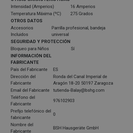
Intensidad (Amperios)
16 Amperios
Temperatura Máxima (ºC)
275 Grados
OTROS DATOS
Accesorios
Parrilla profesional, bandeja
Incluidos
universal
SEGURIDAD Y PROTECCIÓN
Bloqueo para Niños
Sí
INFORMACIÓN DEL
FABRICANTE
País del Fabricante
ES
Dirección del
Ronda del Canal Imperial de
Fabricante
Aragón 18-20 50197 Zaragoza
Email del Fabricante
tutienda-Balay@bshg.com
Teléfono del
976102903
Fabricante
Prefijo telefónico del
0
fabricante
Nombre del
BSH Hausgeräte GmbH
Fabricante