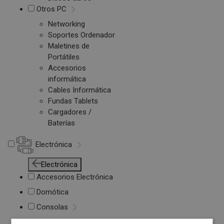
Otros PC
Networking
Soportes Ordenador
Maletines de
Portátiles
Accesorios
informática
Cables Informática
Fundas Tablets
Cargadores /
Baterías
Electrónica
Electrónica
Accesorios Electrónica
Domótica
Consolas
Juegos de Consolas