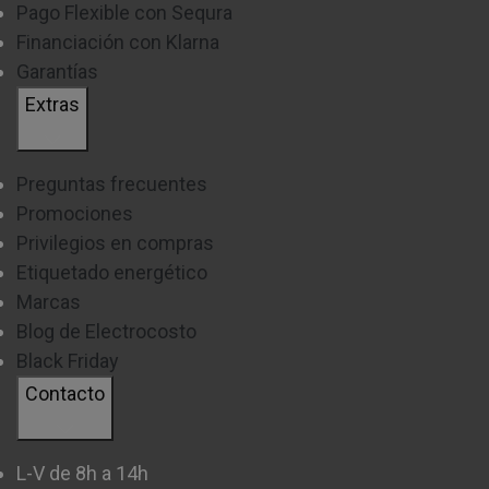
Pago Flexible con Sequra
Financiación con Klarna
Garantías
Extras
Preguntas frecuentes
Promociones
Privilegios en compras
Etiquetado energético
Marcas
Blog de Electrocosto
Black Friday
Contacto
L-V de 8h a 14h