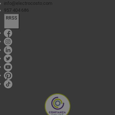
info@electrocosto.com
957 404 686
RRSS