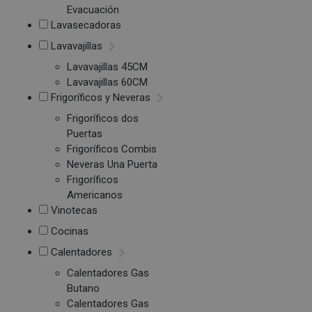
Evacuación
Lavasecadoras
Lavavajillas
Lavavajillas 45CM
Lavavajillas 60CM
Frigoríficos y Neveras
Frigoríficos dos
Puertas
Frigoríficos Combis
Neveras Una Puerta
Frigoríficos
Americanos
Vinotecas
Cocinas
Calentadores
Calentadores Gas
Butano
Calentadores Gas