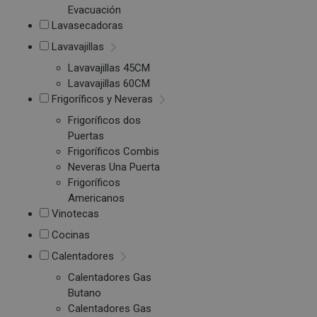
Evacuación
Lavasecadoras
Lavavajillas
Lavavajillas 45CM
Lavavajillas 60CM
Frigoríficos y Neveras
Frigoríficos dos
Puertas
Frigoríficos Combis
Neveras Una Puerta
Frigoríficos
Americanos
Vinotecas
Cocinas
Calentadores
Calentadores Gas
Butano
Calentadores Gas