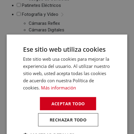
Patinetes Eléctricos
Fotografía y Vídeo
Cámaras Reflex
Cámaras Digitales
Proyectores
Cámaras Deportivas
Ese sitio web utiliza cookies
Sonido
Este sitio web usa cookies para mejorar la
Reproductores MP3
/ MP4 / MP5
experiencia del usuario. Al utilizar nuestro
Auriculares
sitio web, usted acepta todas las cookies
Altavoces
de acuerdo con nuestra Política de
Radios CD / FM
cookies.
Más información
Despertadores
Barras de Sonido
ACEPTAR TODO
Altavoces
Inalambricos
Equipos de Música
RECHAZAR TODO
Relojes y Pulseras