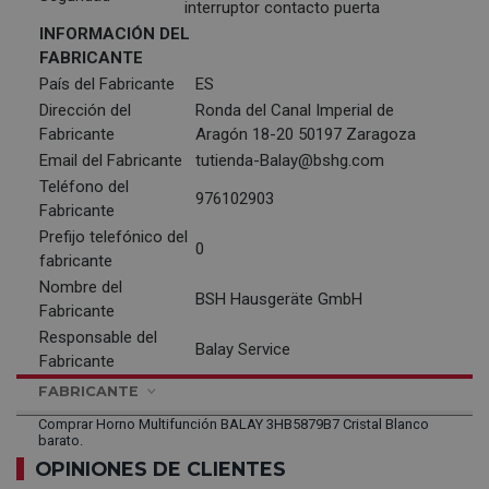
interruptor contacto puerta
INFORMACIÓN DEL
FABRICANTE
País del Fabricante
ES
Dirección del
Ronda del Canal Imperial de
Fabricante
Aragón 18-20 50197 Zaragoza
Email del Fabricante
tutienda-Balay@bshg.com
Teléfono del
976102903
Fabricante
Prefijo telefónico del
0
fabricante
Nombre del
BSH Hausgeräte GmbH
Fabricante
Responsable del
Balay Service
Fabricante
FABRICANTE
Comprar Horno Multifunción BALAY 3HB5879B7 Cristal Blanco
barato.
OPINIONES DE CLIENTES