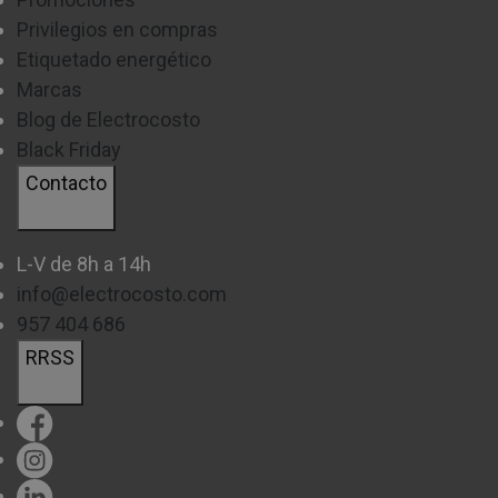
Privilegios en compras
Etiquetado energético
Marcas
Blog de Electrocosto
Black Friday
Contacto
L-V de 8h a 14h
info@electrocosto.com
957 404 686
RRSS