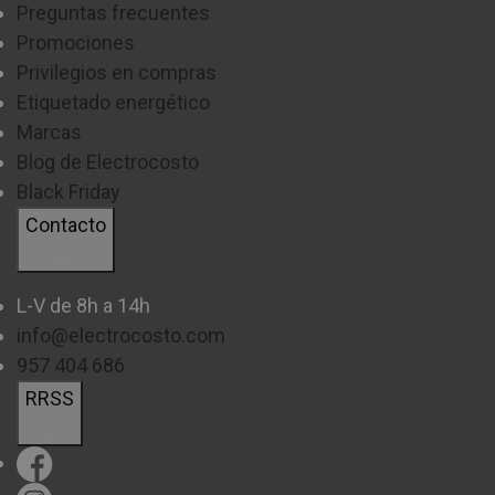
Preguntas frecuentes
Promociones
Privilegios en compras
Etiquetado energético
Marcas
Blog de Electrocosto
Black Friday
Contacto
L-V de 8h a 14h
info@electrocosto.com
957 404 686
RRSS