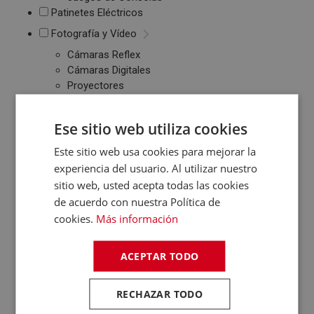
Patinetes Eléctricos
Fotografía y Vídeo
Cámaras Reflex
Cámaras Digitales
Proyectores
Cámaras Deportivas
Sonido
Ese sitio web utiliza cookies
Reproductores MP3
Este sitio web usa cookies para mejorar la
/ MP4 / MP5
experiencia del usuario. Al utilizar nuestro
Auriculares
Altavoces
sitio web, usted acepta todas las cookies
Radios CD / FM
de acuerdo con nuestra Política de
Despertadores
cookies.
Más información
Barras de Sonido
Altavoces
ACEPTAR TODO
Inalambricos
Equipos de Música
RECHAZAR TODO
Relojes y Pulseras