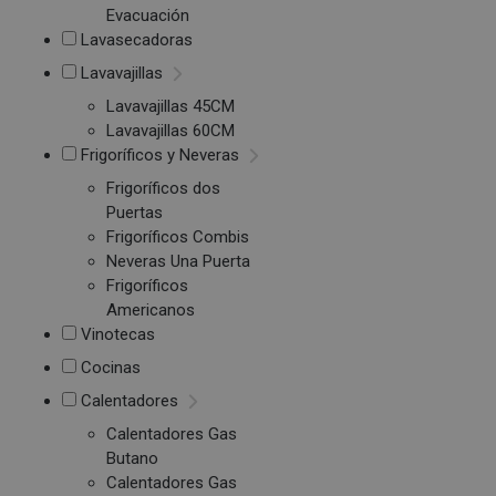
Evacuación
Lavasecadoras
Lavavajillas
Lavavajillas 45CM
Lavavajillas 60CM
Frigoríficos y Neveras
Frigoríficos dos
Puertas
Frigoríficos Combis
Neveras Una Puerta
Frigoríficos
Americanos
Vinotecas
Cocinas
Calentadores
Calentadores Gas
Butano
Calentadores Gas