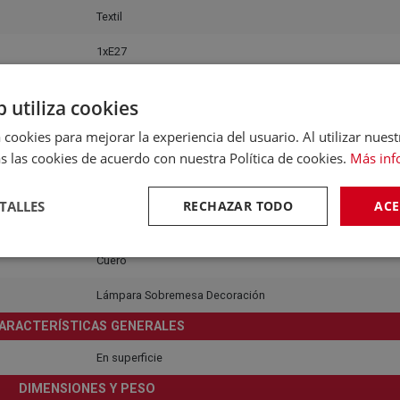
Textil
1xE27
Luz difusa general
b utiliza cookies
Doméstico
 cookies para mejorar la experiencia del usuario. Al utilizar nuest
s las cookies de acuerdo con nuestra Política de cookies.
Más inf
Recomendado para interiores
220-240V
TALLES
RECHAZAR TODO
ACE
Sí
Cuero
Lámpara Sobremesa Decoración
ARACTERÍSTICAS GENERALES
En superficie
DIMENSIONES Y PESO