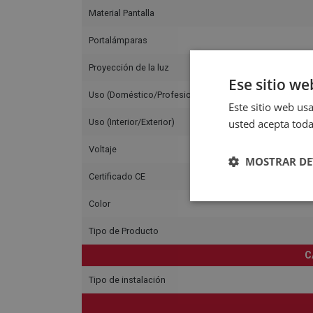
Material Pantalla
Portalámparas
Proyección de la luz
Ese sitio we
Uso (Doméstico/Profesional)
Este sitio web usa
usted acepta toda
Uso (Interior/Exterior)
Voltaje
MOSTRAR DE
Certificado CE
Color
Tipo de Producto
C
Tipo de instalación