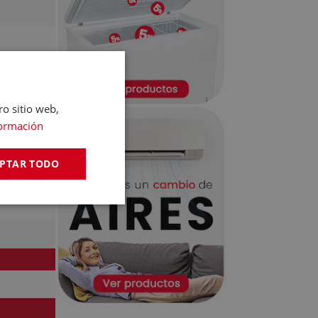
ro sitio web,
ormación
PTAR TODO