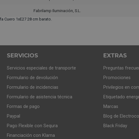
Fabrilamp Iluminación, S.L.
a Cuero 1xE27 28 cm barato.
SERVICIOS
EXTRAS
Servicios especiales de transporte
Preguntas frecue
Formulario de devolución
Promociones
Formulario de incidencias
Privilegios en co
Formulario de asistencia técnica
Etiquetado energ
Formas de pago
Marcas
Paypal
Blog de Electroc
Pago Flexible con Sequra
Black Friday
Financiación con Klarna