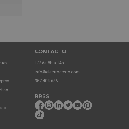
CONTACTO
ntes
L-V de 8h a 14h
info@electrocosto.com
mpras
957 404 686
ético
RRSS
osto