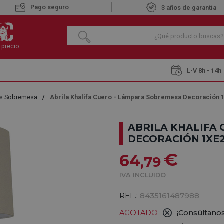
Pago seguro
3 años de garantía
 precio
L-V 8h - 14h
s Sobremesa
Abrila Khalifa Cuero - Lámpara Sobremesa Decoración 
ABRILA KHALIFA
DECORACIÓN 1XE2
€
64
,79
IVA INCLUIDO
REF.:
8435161487988
AGOTADO
¡Consúltanos