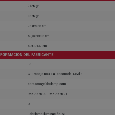
2120 gr
1270 gr
28 cm 28 cm
60,5x28x28 cm
49x32x32 cm
NFORMACIÓN DEL FABRICANTE
ES
Cl. Trabajo no4, La Rinconada, Sevilla
contacto@fabrilamp.com
955 79 76 00 - 955 79 76 21
0
Fabrilamp Iluminación, S.L.