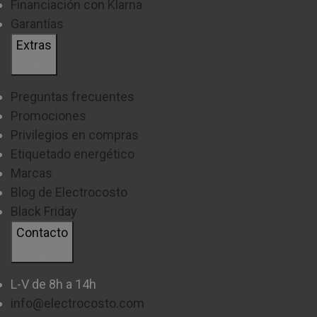
Financiación con Klarna
Garantías
Extras
Preguntas frecuentes
Promociones
Privilegios en compras
Etiquetado energético
Marcas
Blog de Electrocosto
Black Friday
Contacto
L-V de 8h a 14h
info@electrocosto.com