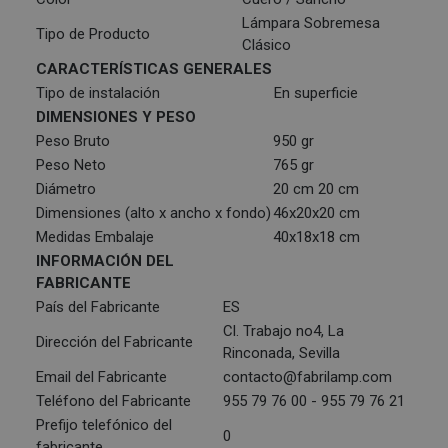
Lámpara Sobremesa
Tipo de Producto
Clásico
CARACTERÍSTICAS GENERALES
Tipo de instalación
En superficie
DIMENSIONES Y PESO
Peso Bruto
950 gr
Peso Neto
765 gr
Diámetro
20 cm 20 cm
Dimensiones (alto x ancho x fondo)
46x20x20 cm
Medidas Embalaje
40x18x18 cm
INFORMACIÓN DEL
FABRICANTE
País del Fabricante
ES
Cl. Trabajo no4, La
Dirección del Fabricante
Rinconada, Sevilla
Email del Fabricante
contacto@fabrilamp.com
Teléfono del Fabricante
955 79 76 00 - 955 79 76 21
Prefijo telefónico del
0
fabricante