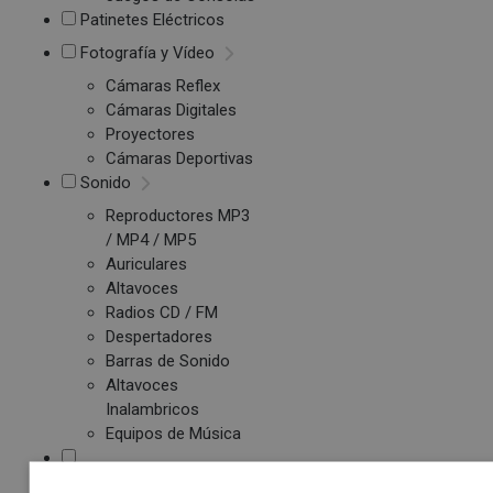
Patinetes Eléctricos
Fotografía y Vídeo
Cámaras Reflex
Cámaras Digitales
Proyectores
Cámaras Deportivas
Sonido
Reproductores MP3
/ MP4 / MP5
Auriculares
Altavoces
Radios CD / FM
Despertadores
Barras de Sonido
Altavoces
Inalambricos
Equipos de Música
Relojes y Pulseras