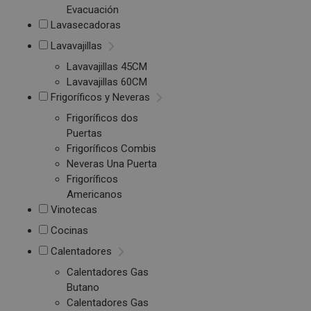
Evacuación
Lavasecadoras
Lavavajillas
Lavavajillas 45CM
Lavavajillas 60CM
Frigoríficos y Neveras
Frigoríficos dos
Puertas
Frigoríficos Combis
Neveras Una Puerta
Frigoríficos
Americanos
Vinotecas
Cocinas
Calentadores
Calentadores Gas
Butano
Calentadores Gas