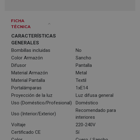
FICHA
TÉCNICA
CARACTERÍSTICAS
GENERALES
Bombillas incluidas
No
Color Armazón
Sancho
Difusor
Pantalla
Material Armazón
Metal
Material Pantalla
Textil
Portalámparas
1xE14
Proyección de la luz
Luz difusa general
Uso (Doméstico/Profesional)
Doméstico
Recomendado para
Uso (Interior/Exterior)
interiores
Voltaje
220-240V
Certificado CE
Sí
Color
Cuero / Sancho