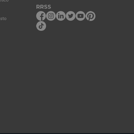
ético
RRSS
osto