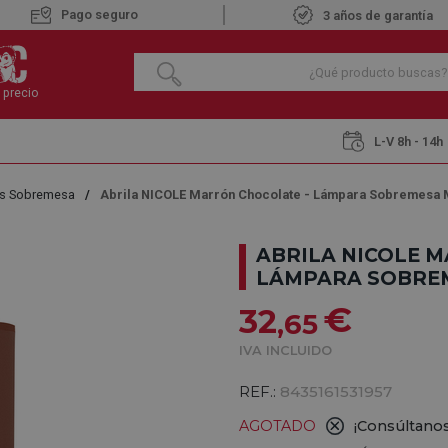
Pago seguro
3 años de garantía
 precio
L-V 8h - 14h
s Sobremesa
Abrila NICOLE Marrón Chocolate - Lámpara Sobremesa 
ABRILA NICOLE 
LÁMPARA SOBREM
€
32
,65
IVA INCLUIDO
REF.:
8435161531957
AGOTADO
¡Consúltanos