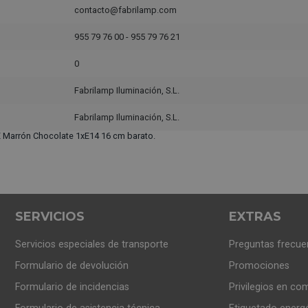
contacto@fabrilamp.com
955 79 76 00 - 955 79 76 21
0
Fabrilamp Iluminación, S.L.
Fabrilamp Iluminación, S.L.
Marrón Chocolate 1xE14 16 cm barato.
SERVICIOS
EXTRAS
Servicios especiales de transporte
Preguntas frecue
Formulario de devolución
Promociones
Formulario de incidencias
Privilegios en co