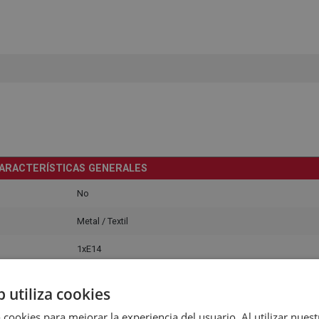
ARACTERÍSTICAS GENERALES
No
Metal / Textil
1xE14
Luz difusa general
b utiliza cookies
Doméstico
 cookies para mejorar la experiencia del usuario. Al utilizar nuest