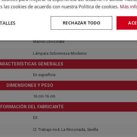
s las cookies de acuerdo con nuestra Política de cookies.
Más inf
Recomendado para interiores
220-240V
TALLES
RECHAZAR TODO
ACE
Sí
Marrón Chocolate
Lámpara Sobremesa Moderno
ARACTERÍSTICAS GENERALES
En superficie
DIMENSIONES Y PESO
16 cm 16 cm
NFORMACIÓN DEL FABRICANTE
ES
Cl. Trabajo no4, La Rinconada, Sevilla