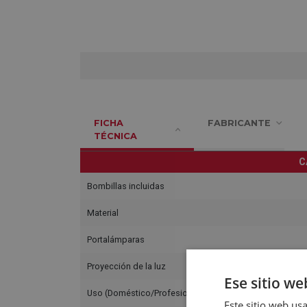
FICHA
FABRICANTE
TÉCNICA
C
Bombillas incluidas
Material
Portalámparas
Proyección de la luz
Ese sitio we
Uso (Doméstico/Profesional)
Este sitio web usa