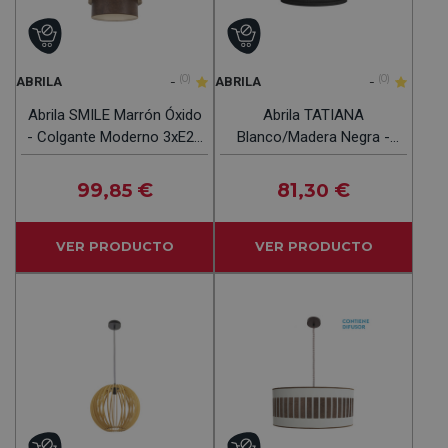
-
(0)
-
(0)
ABRILA
ABRILA
Abrila SMILE Marrón Óxido
Abrila TATIANA
- Colgante Moderno 3xE27
Blanco/Madera Negra -
50 Cm
Colgante Moderno 1xE27
50 Cm
99
€
81
€
,85
,30
VER PRODUCTO
VER PRODUCTO