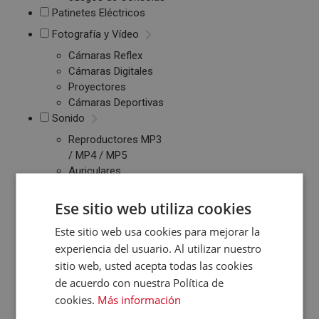
Patinetes Eléctricos
Fotografía y Vídeo
Cámaras Reflex
Cámaras Digitales
Proyectores
Cámaras Deportivas
Sonido
Reproductores MP3
/ MP4 / MP5
Auriculares
Altavoces
Radios CD / FM
Ese sitio web utiliza cookies
Despertadores
Este sitio web usa cookies para mejorar la
Barras de Sonido
experiencia del usuario. Al utilizar nuestro
Altavoces
sitio web, usted acepta todas las cookies
Inalambricos
Equipos de Música
de acuerdo con nuestra Política de
cookies.
Más información
Relojes y Pulseras