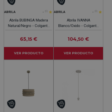
-
(0)
-
(0)
ABRILA
ABRILA
Abrila BUBINGA Madera
Abrila IVANNA
Natural/Negro - Colgante
Blanco/Oxido - Colgante
Rústico 1xE27 35 Cm
Moderno 3xE27 60 Cm
65
€
104
€
,15
,50
VER PRODUCTO
VER PRODUCTO