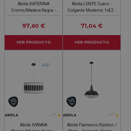
Abrila KATERINA
Abrila LENTE Cuero -
Cromo/Madera Negra -
Colgante Moderno 1xE27
Colgante Moderno 2xE27
20 Cm
50 Cm
97
€
71
€
,60
,04
VER PRODUCTO
VER PRODUCTO
-
(0)
-
(0)
ABRILA
ABRILA
Abrila IVANNA
Abrila Flamenco Rústico /