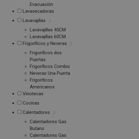
Evacuación
Lavasecadoras
Lavavajillas
Lavavajillas 45CM
Lavavajillas 60CM
Frigoríficos y Neveras
Frigoríficos dos
Puertas
Frigoríficos Combis
Neveras Una Puerta
Frigoríficos
Americanos
Vinotecas
Cocinas
Calentadores
Calentadores Gas
Butano
Calentadores Gas