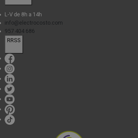
tamaño de la habitación y del uso que le darás.
L-V de 8h a 14h
Tipo de Bombilla:
verifica si la lámpara requiere
info@electrocosto.com
bombillas específicas (LED, incandescentes, halógenas,
957 404 686
fluorescentes, etc.).
RRSS
No esperes más y echa un vistazo a las
lámparas de
Electrocosto.