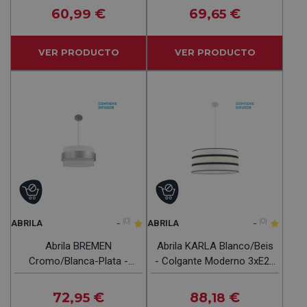
30 Cm
60
€
69
€
,99
,65
VER PRODUCTO
VER PRODUCTO
-
(0)
-
(0)
ABRILA
ABRILA
Abrila BREMEN
Abrila KARLA Blanco/Beis
Cromo/Blanca-Plata -
- Colgante Moderno 3xE27
Colgante Moderno 3xE27
60 Cm
40 Cm
72
€
88
€
,95
,18