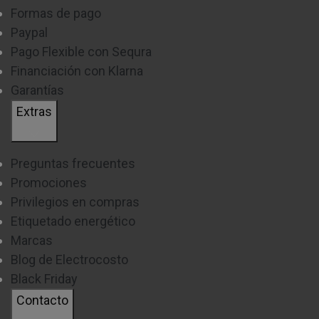
Formas de pago
medida
en el punto donde será instalado el producto
Paypal
para así tener una visión más exacta.
Pago Flexible con Sequra
En el caso de las lámparas colgantes, la altura es
Financiación con Klarna
Garantías
fundamental ya que si tu techo es bajo, necesitaras
Extras
ajustarla para no entorpecer el paso. Deben colgarse
aproximadamente a
75 o 90cm
por encima de una mesa
en el caso de un comedor.
Preguntas frecuentes
Promociones
Iluminación:
Privilegios en compras
Etiquetado energético
Tipo de Luz:
decide el tipo de luz que necesitas: luz
Marcas
cálida (2700-3000K), luz neutra (3500-4100K) o luz fría
Blog de Electrocosto
(5000-6500K).
Black Friday
Cantidad de Luz:
considera los lúmenes (medida de la
Contacto
cantidad de luz). La cantidad adecuada depende del