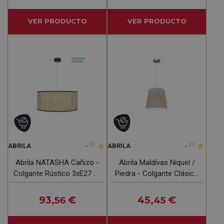
VER PRODUCTO
VER PRODUCTO
-
(0)
-
(0)
ABRILA
ABRILA
Abrila NATASHA Cañizo -
Abrila Maldívas Níquel /
Colgante Rústico 3xE27 60
Piedra - Colgante Clásico
Cm
1xE27 35 Cm
93
€
45
€
,56
,45