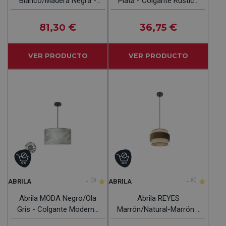
Blanco/Madera Negra -
Plata - Colgante Rústico
Colgante Moderno 2xE27
1xE27 36 Cm
50 Cm
81
€
36
€
,30
,75
VER PRODUCTO
VER PRODUCTO
-
(0)
-
(0)
ABRILA
ABRILA
Abrila MODA Negro/Ola
Abrila REYES
Gris - Colgante Moderno
Marrón/Natural-Marrón -
2xE27 40 Cm
Colgante Moderno 1xE27